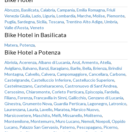
Abruzzo
,
Basilicata
,
Calabria
,
Campania
,
Emilia Romagna
,
Friuli
Venezia Giulia
,
Lazio
,
Liguria
,
Lombardia
,
Marche
,
Molise
,
Piemonte
,
Puglia
,
Sardegna
,
Sicilia
,
Toscana
,
Trentino Alto Adige
,
Umbria
,
Valle d'Aosta
,
Veneto
Bike Hotel in Basilicata
Matera
,
Potenza
,
Bike Hotel a Potenza
Abriola
,
Acerenza
,
Albano di Lucania
,
Anzi
,
Armento
,
Atella
,
Avigliano
,
Balvano
,
Banzi
,
Baragiano
,
Barile
,
Bella
,
Brienza
,
Brindisi
Montagna
,
Calvello
,
Calvera
,
Campomaggiore
,
Cancellara
,
Carbone
,
Castelgrande
,
Castelluccio Inferiore
,
Castelluccio Superiore
,
Castelmezzano
,
Castelsaraceno
,
Castronuovo di Sant'Andrea
,
Cersosimo
,
Chiaromonte
,
Corleto Perticara
,
Episcopia
,
Fardella
,
Filiano
,
Forenza
,
Francavilla in Sinni
,
Gallicchio
,
Genzano di Lucania
,
Ginestra
,
Grumento Nova
,
Guardia Perticara
,
Lagonegro
,
Latronico
,
Laurenzana
,
Lauria
,
Lavello
,
Maratea
,
Marsico Nuovo
,
Marsicovetere
,
Maschito
,
Melfi
,
Missanello
,
Moliterno
,
Montemilone
,
Montemurro
,
Muro Lucano
,
Nemoli
,
Noepoli
,
Oppido
Lucano
,
Palazzo San Gervasio
,
Paterno
,
Pescopagano
,
Picerno
,