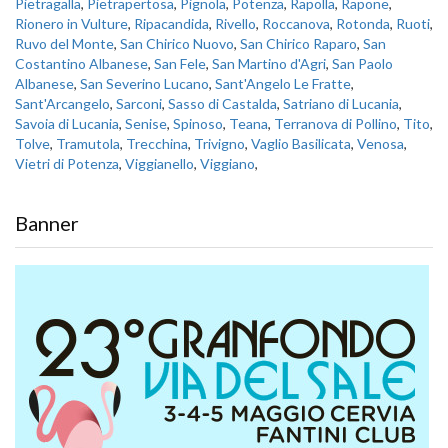
Pietragalla
,
Pietrapertosa
,
Pignola
,
Potenza
,
Rapolla
,
Rapone
,
Rionero in Vulture
,
Ripacandida
,
Rivello
,
Roccanova
,
Rotonda
,
Ruoti
,
Ruvo del Monte
,
San Chirico Nuovo
,
San Chirico Raparo
,
San
Costantino Albanese
,
San Fele
,
San Martino d'Agri
,
San Paolo
Albanese
,
San Severino Lucano
,
Sant'Angelo Le Fratte
,
Sant'Arcangelo
,
Sarconi
,
Sasso di Castalda
,
Satriano di Lucania
,
Savoia di Lucania
,
Senise
,
Spinoso
,
Teana
,
Terranova di Pollino
,
Tito
,
Tolve
,
Tramutola
,
Trecchina
,
Trivigno
,
Vaglio Basilicata
,
Venosa
,
Vietri di Potenza
,
Viggianello
,
Viggiano
,
Banner