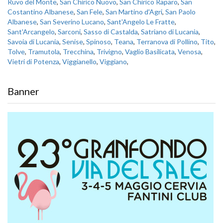
Ruvo del Monte
,
San Chirico Nuovo
,
San Chirico Raparo
,
San
Costantino Albanese
,
San Fele
,
San Martino d'Agri
,
San Paolo
Albanese
,
San Severino Lucano
,
Sant'Angelo Le Fratte
,
Sant'Arcangelo
,
Sarconi
,
Sasso di Castalda
,
Satriano di Lucania
,
Savoia di Lucania
,
Senise
,
Spinoso
,
Teana
,
Terranova di Pollino
,
Tito
,
Tolve
,
Tramutola
,
Trecchina
,
Trivigno
,
Vaglio Basilicata
,
Venosa
,
Vietri di Potenza
,
Viggianello
,
Viggiano
,
Banner