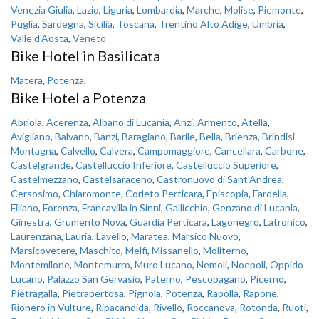
Venezia Giulia
,
Lazio
,
Liguria
,
Lombardia
,
Marche
,
Molise
,
Piemonte
,
Puglia
,
Sardegna
,
Sicilia
,
Toscana
,
Trentino Alto Adige
,
Umbria
,
Valle d'Aosta
,
Veneto
Bike Hotel in Basilicata
Matera
,
Potenza
,
Bike Hotel a Potenza
Abriola
,
Acerenza
,
Albano di Lucania
,
Anzi
,
Armento
,
Atella
,
Avigliano
,
Balvano
,
Banzi
,
Baragiano
,
Barile
,
Bella
,
Brienza
,
Brindisi
Montagna
,
Calvello
,
Calvera
,
Campomaggiore
,
Cancellara
,
Carbone
,
Castelgrande
,
Castelluccio Inferiore
,
Castelluccio Superiore
,
Castelmezzano
,
Castelsaraceno
,
Castronuovo di Sant'Andrea
,
Cersosimo
,
Chiaromonte
,
Corleto Perticara
,
Episcopia
,
Fardella
,
Filiano
,
Forenza
,
Francavilla in Sinni
,
Gallicchio
,
Genzano di Lucania
,
Ginestra
,
Grumento Nova
,
Guardia Perticara
,
Lagonegro
,
Latronico
,
Laurenzana
,
Lauria
,
Lavello
,
Maratea
,
Marsico Nuovo
,
Marsicovetere
,
Maschito
,
Melfi
,
Missanello
,
Moliterno
,
Montemilone
,
Montemurro
,
Muro Lucano
,
Nemoli
,
Noepoli
,
Oppido
Lucano
,
Palazzo San Gervasio
,
Paterno
,
Pescopagano
,
Picerno
,
Pietragalla
,
Pietrapertosa
,
Pignola
,
Potenza
,
Rapolla
,
Rapone
,
Rionero in Vulture
,
Ripacandida
,
Rivello
,
Roccanova
,
Rotonda
,
Ruoti
,