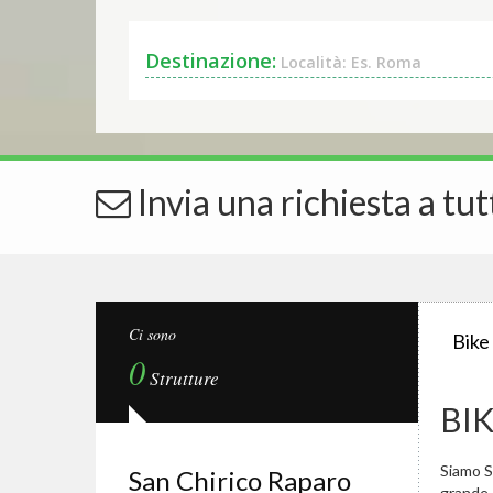
Destinazione:
Località: Es. Roma
Invia una richiesta a tut
Ci sono
Bike
0
Strutture
BI
Siamo Sp
San Chirico Raparo
grande.