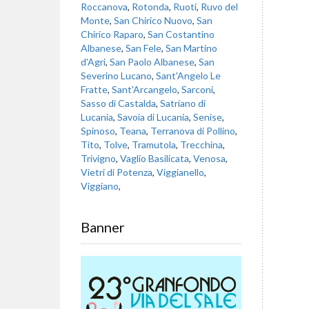
Roccanova
,
Rotonda
,
Ruoti
,
Ruvo del
Monte
,
San Chirico Nuovo
,
San
Chirico Raparo
,
San Costantino
Albanese
,
San Fele
,
San Martino
d'Agri
,
San Paolo Albanese
,
San
Severino Lucano
,
Sant'Angelo Le
Fratte
,
Sant'Arcangelo
,
Sarconi
,
Sasso di Castalda
,
Satriano di
Lucania
,
Savoia di Lucania
,
Senise
,
Spinoso
,
Teana
,
Terranova di Pollino
,
Tito
,
Tolve
,
Tramutola
,
Trecchina
,
Trivigno
,
Vaglio Basilicata
,
Venosa
,
Vietri di Potenza
,
Viggianello
,
Viggiano
,
Banner