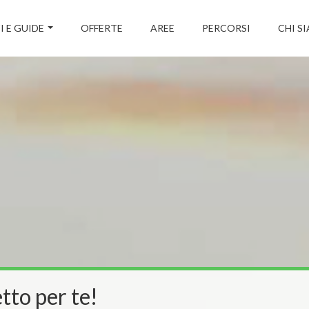
I E GUIDE
OFFERTE
AREE
PERCORSI
CHI S
tto per te!