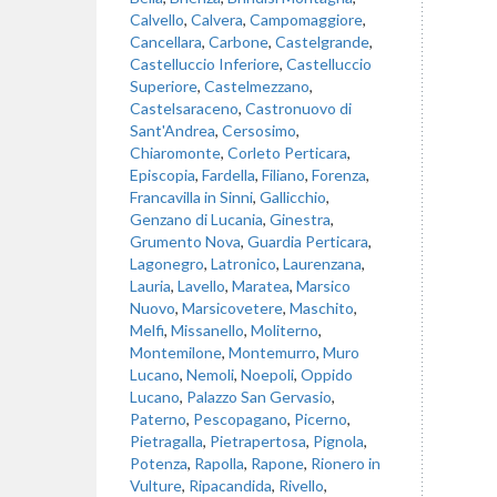
Calvello
,
Calvera
,
Campomaggiore
,
Cancellara
,
Carbone
,
Castelgrande
,
Castelluccio Inferiore
,
Castelluccio
Superiore
,
Castelmezzano
,
Castelsaraceno
,
Castronuovo di
Sant'Andrea
,
Cersosimo
,
Chiaromonte
,
Corleto Perticara
,
Episcopia
,
Fardella
,
Filiano
,
Forenza
,
Francavilla in Sinni
,
Gallicchio
,
Genzano di Lucania
,
Ginestra
,
Grumento Nova
,
Guardia Perticara
,
Lagonegro
,
Latronico
,
Laurenzana
,
Lauria
,
Lavello
,
Maratea
,
Marsico
Nuovo
,
Marsicovetere
,
Maschito
,
Melfi
,
Missanello
,
Moliterno
,
Montemilone
,
Montemurro
,
Muro
Lucano
,
Nemoli
,
Noepoli
,
Oppido
Lucano
,
Palazzo San Gervasio
,
Paterno
,
Pescopagano
,
Picerno
,
Pietragalla
,
Pietrapertosa
,
Pignola
,
Potenza
,
Rapolla
,
Rapone
,
Rionero in
Vulture
,
Ripacandida
,
Rivello
,