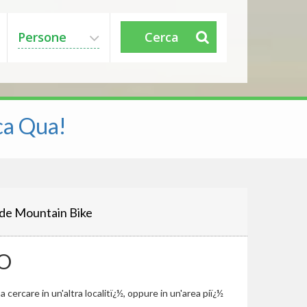
Persone
Cerca
ca Qua!
de Mountain Bike
O
cercare in un'altra localitï¿½, oppure in un'area piï¿½