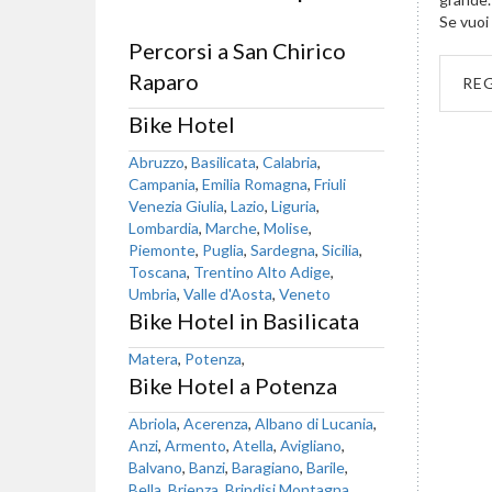
Se vuoi 
Percorsi a San Chirico
Raparo
RE
Bike Hotel
Abruzzo
,
Basilicata
,
Calabria
,
Campania
,
Emilia Romagna
,
Friuli
Venezia Giulia
,
Lazio
,
Liguria
,
Lombardia
,
Marche
,
Molise
,
Piemonte
,
Puglia
,
Sardegna
,
Sicilia
,
Toscana
,
Trentino Alto Adige
,
Umbria
,
Valle d'Aosta
,
Veneto
Bike Hotel in Basilicata
Matera
,
Potenza
,
Bike Hotel a Potenza
Abriola
,
Acerenza
,
Albano di Lucania
,
Anzi
,
Armento
,
Atella
,
Avigliano
,
Balvano
,
Banzi
,
Baragiano
,
Barile
,
Bella
,
Brienza
,
Brindisi Montagna
,