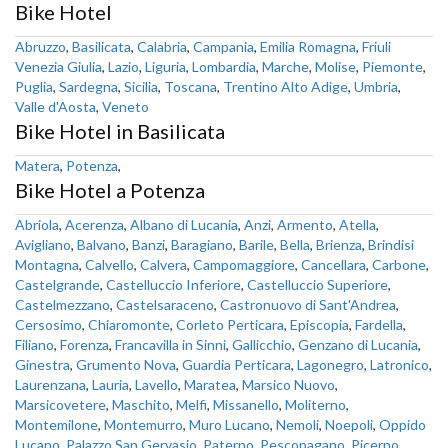
Bike Hotel
Abruzzo
,
Basilicata
,
Calabria
,
Campania
,
Emilia Romagna
,
Friuli
Venezia Giulia
,
Lazio
,
Liguria
,
Lombardia
,
Marche
,
Molise
,
Piemonte
,
Puglia
,
Sardegna
,
Sicilia
,
Toscana
,
Trentino Alto Adige
,
Umbria
,
Valle d'Aosta
,
Veneto
Bike Hotel in Basilicata
Matera
,
Potenza
,
Bike Hotel a Potenza
Abriola
,
Acerenza
,
Albano di Lucania
,
Anzi
,
Armento
,
Atella
,
Avigliano
,
Balvano
,
Banzi
,
Baragiano
,
Barile
,
Bella
,
Brienza
,
Brindisi
Montagna
,
Calvello
,
Calvera
,
Campomaggiore
,
Cancellara
,
Carbone
,
Castelgrande
,
Castelluccio Inferiore
,
Castelluccio Superiore
,
Castelmezzano
,
Castelsaraceno
,
Castronuovo di Sant'Andrea
,
Cersosimo
,
Chiaromonte
,
Corleto Perticara
,
Episcopia
,
Fardella
,
Filiano
,
Forenza
,
Francavilla in Sinni
,
Gallicchio
,
Genzano di Lucania
,
Ginestra
,
Grumento Nova
,
Guardia Perticara
,
Lagonegro
,
Latronico
,
Laurenzana
,
Lauria
,
Lavello
,
Maratea
,
Marsico Nuovo
,
Marsicovetere
,
Maschito
,
Melfi
,
Missanello
,
Moliterno
,
Montemilone
,
Montemurro
,
Muro Lucano
,
Nemoli
,
Noepoli
,
Oppido
Lucano
,
Palazzo San Gervasio
,
Paterno
,
Pescopagano
,
Picerno
,