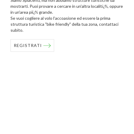
Siamo Spiacenti, ma non abbiamo strutture turistiche da
mostrarti. Puoi provare a cercare in un'altra localitï¿½, oppure
in un'area piï¿½ grande.
Se vuoi cogliere al volo l'accoasione ed essere la prima
struttura turistica "bike friendly" della tua zona, contattaci
subito.
REGISTRATI