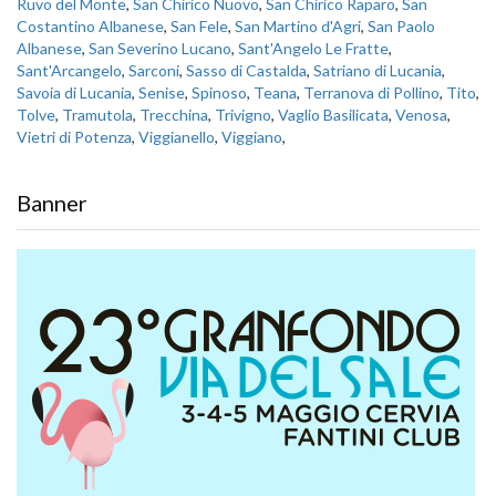
Ruvo del Monte
,
San Chirico Nuovo
,
San Chirico Raparo
,
San
Costantino Albanese
,
San Fele
,
San Martino d'Agri
,
San Paolo
Albanese
,
San Severino Lucano
,
Sant'Angelo Le Fratte
,
Sant'Arcangelo
,
Sarconi
,
Sasso di Castalda
,
Satriano di Lucania
,
Savoia di Lucania
,
Senise
,
Spinoso
,
Teana
,
Terranova di Pollino
,
Tito
,
Tolve
,
Tramutola
,
Trecchina
,
Trivigno
,
Vaglio Basilicata
,
Venosa
,
Vietri di Potenza
,
Viggianello
,
Viggiano
,
Banner