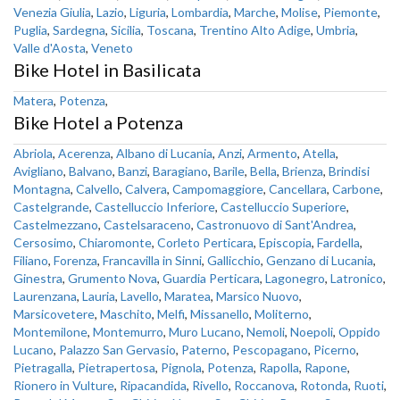
Venezia Giulia
,
Lazio
,
Liguria
,
Lombardia
,
Marche
,
Molise
,
Piemonte
,
Puglia
,
Sardegna
,
Sicilia
,
Toscana
,
Trentino Alto Adige
,
Umbria
,
Valle d'Aosta
,
Veneto
Bike Hotel in Basilicata
Matera
,
Potenza
,
Bike Hotel a Potenza
Abriola
,
Acerenza
,
Albano di Lucania
,
Anzi
,
Armento
,
Atella
,
Avigliano
,
Balvano
,
Banzi
,
Baragiano
,
Barile
,
Bella
,
Brienza
,
Brindisi
Montagna
,
Calvello
,
Calvera
,
Campomaggiore
,
Cancellara
,
Carbone
,
Castelgrande
,
Castelluccio Inferiore
,
Castelluccio Superiore
,
Castelmezzano
,
Castelsaraceno
,
Castronuovo di Sant'Andrea
,
Cersosimo
,
Chiaromonte
,
Corleto Perticara
,
Episcopia
,
Fardella
,
Filiano
,
Forenza
,
Francavilla in Sinni
,
Gallicchio
,
Genzano di Lucania
,
Ginestra
,
Grumento Nova
,
Guardia Perticara
,
Lagonegro
,
Latronico
,
Laurenzana
,
Lauria
,
Lavello
,
Maratea
,
Marsico Nuovo
,
Marsicovetere
,
Maschito
,
Melfi
,
Missanello
,
Moliterno
,
Montemilone
,
Montemurro
,
Muro Lucano
,
Nemoli
,
Noepoli
,
Oppido
Lucano
,
Palazzo San Gervasio
,
Paterno
,
Pescopagano
,
Picerno
,
Pietragalla
,
Pietrapertosa
,
Pignola
,
Potenza
,
Rapolla
,
Rapone
,
Rionero in Vulture
,
Ripacandida
,
Rivello
,
Roccanova
,
Rotonda
,
Ruoti
,