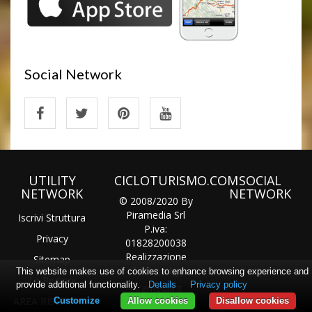
Social Network
UTILITY
CICLOTURISMO.COM
SOCIAL
NETWORK
NETWORK
© 2008/2020 By
Piramedia Srl
Iscrivi Struttura
P.iva:
Privacy
01828200038
Realizzazione
Sitemap
Tecnica by
This website makes use of cookies to enhance browsing experience and
Le Regioni
provide additional functionality.
Details
Privacy policy
Piramedia
.it
AREA RISERVATA
Customize
Allow cookies
Disallow cookies
Tutti i diritti