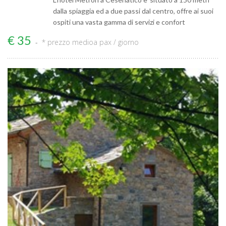
dalla spiaggia ed a due passi dal centro, offre ai suoi
ospiti una vasta gamma di servizi e confort
€ 35
* prezzo medio
a pax / giorno