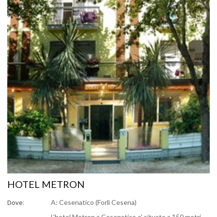
HOTEL METRON
Dove:
A: Cesenatico (Forlì Cesena)
L'hotel Metron a Cesenatico e' situato a 150 metri