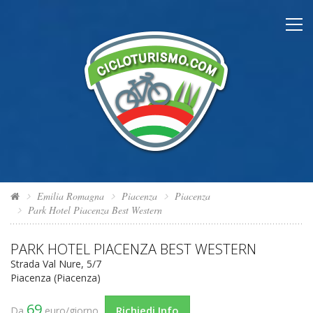
Emilia Romagna
Piacenza
Piacenza
Park Hotel Piacenza Best Western
PARK HOTEL PIACENZA BEST WESTERN
Strada Val Nure, 5/7
Piacenza (Piacenza)
69
Richiedi Info
Da
euro/giorno