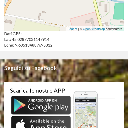
Leaflet
| ©
OpenStreetMap
contributors
Dati GPS:
Lat: 45.02877031147914
Long: 9.685134887695312
Seguici su Facebook
Scarica le nostre APP