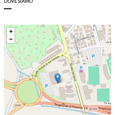
DOVE SIAMO
+
−