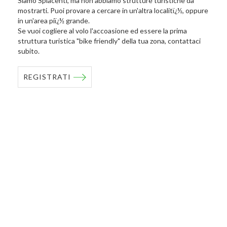
Siamo Spiacenti, ma non abbiamo strutture turistiche da
mostrarti. Puoi provare a cercare in un'altra localitï¿½, oppure
in un'area piï¿½ grande.
Se vuoi cogliere al volo l'accoasione ed essere la prima
struttura turistica "bike friendly" della tua zona, contattaci
subito.
REGISTRATI