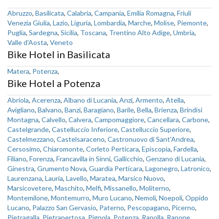
Abruzzo
,
Basilicata
,
Calabria
,
Campania
,
Emilia Romagna
,
Friuli
Venezia Giulia
,
Lazio
,
Liguria
,
Lombardia
,
Marche
,
Molise
,
Piemonte
,
Puglia
,
Sardegna
,
Sicilia
,
Toscana
,
Trentino Alto Adige
,
Umbria
,
Valle d'Aosta
,
Veneto
Bike Hotel in Basilicata
Matera
,
Potenza
,
Bike Hotel a Potenza
Abriola
,
Acerenza
,
Albano di Lucania
,
Anzi
,
Armento
,
Atella
,
Avigliano
,
Balvano
,
Banzi
,
Baragiano
,
Barile
,
Bella
,
Brienza
,
Brindisi
Montagna
,
Calvello
,
Calvera
,
Campomaggiore
,
Cancellara
,
Carbone
,
Castelgrande
,
Castelluccio Inferiore
,
Castelluccio Superiore
,
Castelmezzano
,
Castelsaraceno
,
Castronuovo di Sant'Andrea
,
Cersosimo
,
Chiaromonte
,
Corleto Perticara
,
Episcopia
,
Fardella
,
Filiano
,
Forenza
,
Francavilla in Sinni
,
Gallicchio
,
Genzano di Lucania
,
Ginestra
,
Grumento Nova
,
Guardia Perticara
,
Lagonegro
,
Latronico
,
Laurenzana
,
Lauria
,
Lavello
,
Maratea
,
Marsico Nuovo
,
Marsicovetere
,
Maschito
,
Melfi
,
Missanello
,
Moliterno
,
Montemilone
,
Montemurro
,
Muro Lucano
,
Nemoli
,
Noepoli
,
Oppido
Lucano
,
Palazzo San Gervasio
,
Paterno
,
Pescopagano
,
Picerno
,
Pietragalla
,
Pietrapertosa
,
Pignola
,
Potenza
,
Rapolla
,
Rapone
,