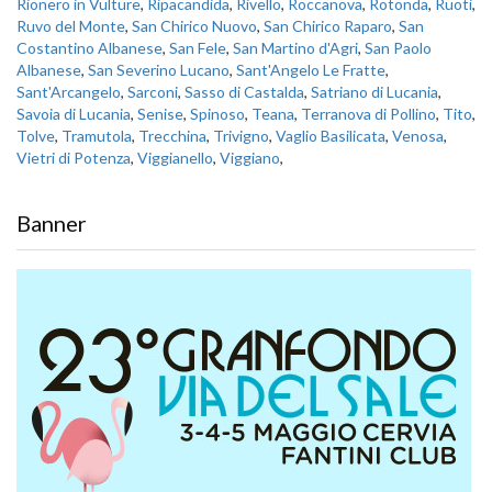
Rionero in Vulture
,
Ripacandida
,
Rivello
,
Roccanova
,
Rotonda
,
Ruoti
,
Ruvo del Monte
,
San Chirico Nuovo
,
San Chirico Raparo
,
San
Costantino Albanese
,
San Fele
,
San Martino d'Agri
,
San Paolo
Albanese
,
San Severino Lucano
,
Sant'Angelo Le Fratte
,
Sant'Arcangelo
,
Sarconi
,
Sasso di Castalda
,
Satriano di Lucania
,
Savoia di Lucania
,
Senise
,
Spinoso
,
Teana
,
Terranova di Pollino
,
Tito
,
Tolve
,
Tramutola
,
Trecchina
,
Trivigno
,
Vaglio Basilicata
,
Venosa
,
Vietri di Potenza
,
Viggianello
,
Viggiano
,
Banner