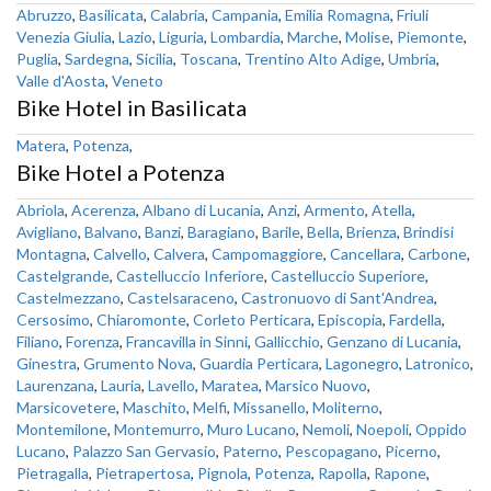
Abruzzo
,
Basilicata
,
Calabria
,
Campania
,
Emilia Romagna
,
Friuli
Venezia Giulia
,
Lazio
,
Liguria
,
Lombardia
,
Marche
,
Molise
,
Piemonte
,
Puglia
,
Sardegna
,
Sicilia
,
Toscana
,
Trentino Alto Adige
,
Umbria
,
Valle d'Aosta
,
Veneto
Bike Hotel in Basilicata
Matera
,
Potenza
,
Bike Hotel a Potenza
Abriola
,
Acerenza
,
Albano di Lucania
,
Anzi
,
Armento
,
Atella
,
Avigliano
,
Balvano
,
Banzi
,
Baragiano
,
Barile
,
Bella
,
Brienza
,
Brindisi
Montagna
,
Calvello
,
Calvera
,
Campomaggiore
,
Cancellara
,
Carbone
,
Castelgrande
,
Castelluccio Inferiore
,
Castelluccio Superiore
,
Castelmezzano
,
Castelsaraceno
,
Castronuovo di Sant'Andrea
,
Cersosimo
,
Chiaromonte
,
Corleto Perticara
,
Episcopia
,
Fardella
,
Filiano
,
Forenza
,
Francavilla in Sinni
,
Gallicchio
,
Genzano di Lucania
,
Ginestra
,
Grumento Nova
,
Guardia Perticara
,
Lagonegro
,
Latronico
,
Laurenzana
,
Lauria
,
Lavello
,
Maratea
,
Marsico Nuovo
,
Marsicovetere
,
Maschito
,
Melfi
,
Missanello
,
Moliterno
,
Montemilone
,
Montemurro
,
Muro Lucano
,
Nemoli
,
Noepoli
,
Oppido
Lucano
,
Palazzo San Gervasio
,
Paterno
,
Pescopagano
,
Picerno
,
Pietragalla
,
Pietrapertosa
,
Pignola
,
Potenza
,
Rapolla
,
Rapone
,