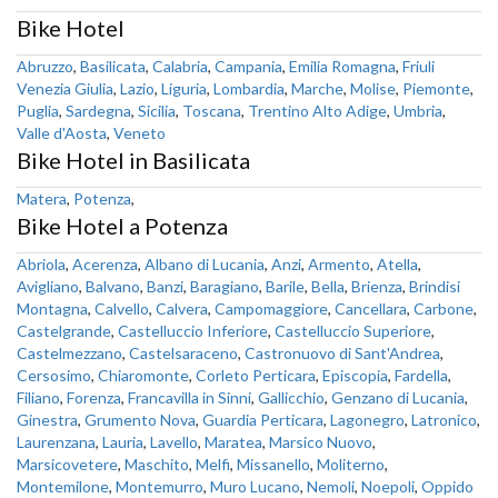
Bike Hotel
Abruzzo
,
Basilicata
,
Calabria
,
Campania
,
Emilia Romagna
,
Friuli
Venezia Giulia
,
Lazio
,
Liguria
,
Lombardia
,
Marche
,
Molise
,
Piemonte
,
Puglia
,
Sardegna
,
Sicilia
,
Toscana
,
Trentino Alto Adige
,
Umbria
,
Valle d'Aosta
,
Veneto
Bike Hotel in Basilicata
Matera
,
Potenza
,
Bike Hotel a Potenza
Abriola
,
Acerenza
,
Albano di Lucania
,
Anzi
,
Armento
,
Atella
,
Avigliano
,
Balvano
,
Banzi
,
Baragiano
,
Barile
,
Bella
,
Brienza
,
Brindisi
Montagna
,
Calvello
,
Calvera
,
Campomaggiore
,
Cancellara
,
Carbone
,
Castelgrande
,
Castelluccio Inferiore
,
Castelluccio Superiore
,
Castelmezzano
,
Castelsaraceno
,
Castronuovo di Sant'Andrea
,
Cersosimo
,
Chiaromonte
,
Corleto Perticara
,
Episcopia
,
Fardella
,
Filiano
,
Forenza
,
Francavilla in Sinni
,
Gallicchio
,
Genzano di Lucania
,
Ginestra
,
Grumento Nova
,
Guardia Perticara
,
Lagonegro
,
Latronico
,
Laurenzana
,
Lauria
,
Lavello
,
Maratea
,
Marsico Nuovo
,
Marsicovetere
,
Maschito
,
Melfi
,
Missanello
,
Moliterno
,
Montemilone
,
Montemurro
,
Muro Lucano
,
Nemoli
,
Noepoli
,
Oppido