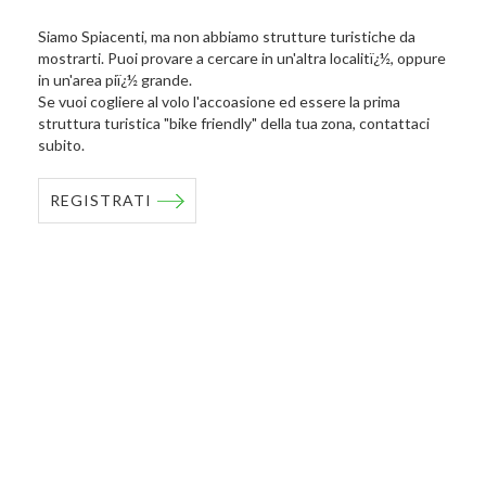
Siamo Spiacenti, ma non abbiamo strutture turistiche da
mostrarti. Puoi provare a cercare in un'altra localitï¿½, oppure
in un'area piï¿½ grande.
Se vuoi cogliere al volo l'accoasione ed essere la prima
struttura turistica "bike friendly" della tua zona, contattaci
subito.
REGISTRATI