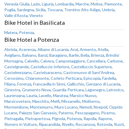
Venezia Giulia
,
Lazio
,
Liguria
,
Lombardia
,
Marche
,
Molise
,
Piemonte
,
Puglia
,
Sardegna
,
Sicilia
,
Toscana
,
Trentino Alto Adige
,
Umbria
,
Valle d'Aosta
,
Veneto
Bike Hotel in Basilicata
Matera
,
Potenza
,
Bike Hotel a Potenza
Abriola
,
Acerenza
,
Albano di Lucania
,
Anzi
,
Armento
,
Atella
,
Avigliano
,
Balvano
,
Banzi
,
Baragiano
,
Barile
,
Bella
,
Brienza
,
Brindisi
Montagna
,
Calvello
,
Calvera
,
Campomaggiore
,
Cancellara
,
Carbone
,
Castelgrande
,
Castelluccio Inferiore
,
Castelluccio Superiore
,
Castelmezzano
,
Castelsaraceno
,
Castronuovo di Sant'Andrea
,
Cersosimo
,
Chiaromonte
,
Corleto Perticara
,
Episcopia
,
Fardella
,
Filiano
,
Forenza
,
Francavilla in Sinni
,
Gallicchio
,
Genzano di Lucania
,
Ginestra
,
Grumento Nova
,
Guardia Perticara
,
Lagonegro
,
Latronico
,
Laurenzana
,
Lauria
,
Lavello
,
Maratea
,
Marsico Nuovo
,
Marsicovetere
,
Maschito
,
Melfi
,
Missanello
,
Moliterno
,
Montemilone
,
Montemurro
,
Muro Lucano
,
Nemoli
,
Noepoli
,
Oppido
Lucano
,
Palazzo San Gervasio
,
Paterno
,
Pescopagano
,
Picerno
,
Pietragalla
,
Pietrapertosa
,
Pignola
,
Potenza
,
Rapolla
,
Rapone
,
Rionero in Vulture
,
Ripacandida
,
Rivello
,
Roccanova
,
Rotonda
,
Ruoti
,