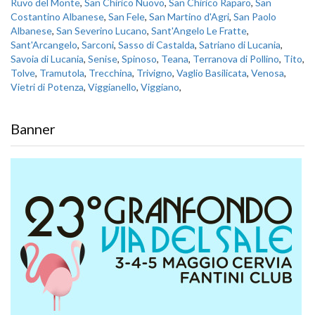
Ruvo del Monte
,
San Chirico Nuovo
,
San Chirico Raparo
,
San
Costantino Albanese
,
San Fele
,
San Martino d'Agri
,
San Paolo
Albanese
,
San Severino Lucano
,
Sant'Angelo Le Fratte
,
Sant'Arcangelo
,
Sarconi
,
Sasso di Castalda
,
Satriano di Lucania
,
Savoia di Lucania
,
Senise
,
Spinoso
,
Teana
,
Terranova di Pollino
,
Tito
,
Tolve
,
Tramutola
,
Trecchina
,
Trivigno
,
Vaglio Basilicata
,
Venosa
,
Vietri di Potenza
,
Viggianello
,
Viggiano
,
Banner