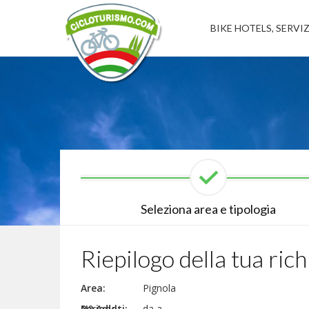
BIKE HOTELS, SERVIZ
Seleziona area e tipologia
Riepilogo della tua rich
Area:
Pignola
N° Adulti:
Periodo:
da a