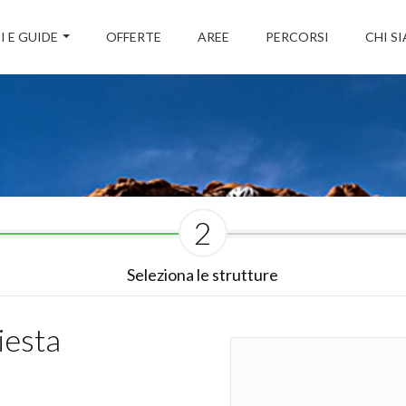
I E GUIDE
OFFERTE
AREE
PERCORSI
CHI S
2
Seleziona le strutture
iesta