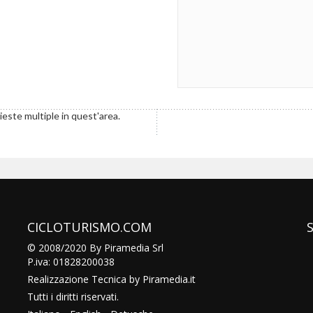
ieste multiple in quest'area.
CICLOTURISMO.COM
© 2008/2020 By Piramedia Srl
P.iva: 01828200038
Realizzazione Tecnica by
Piramedia
.it
Tutti i diritti riservati.