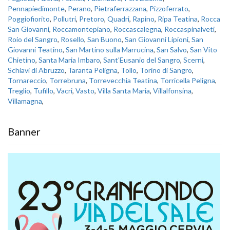
Pennapiedimonte
,
Perano
,
Pietraferrazzana
,
Pizzoferrato
,
Poggiofiorito
,
Pollutri
,
Pretoro
,
Quadri
,
Rapino
,
Ripa Teatina
,
Rocca
San Giovanni
,
Roccamontepiano
,
Roccascalegna
,
Roccaspinalveti
,
Roio del Sangro
,
Rosello
,
San Buono
,
San Giovanni Lipioni
,
San
Giovanni Teatino
,
San Martino sulla Marrucina
,
San Salvo
,
San Vito
Chietino
,
Santa Maria Imbaro
,
Sant'Eusanio del Sangro
,
Scerni
,
Schiavi di Abruzzo
,
Taranta Peligna
,
Tollo
,
Torino di Sangro
,
Tornareccio
,
Torrebruna
,
Torrevecchia Teatina
,
Torricella Peligna
,
Treglio
,
Tufillo
,
Vacri
,
Vasto
,
Villa Santa Maria
,
Villalfonsina
,
Villamagna
,
Banner