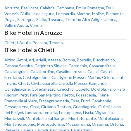
Abruzzo
,
Basilicata
,
Calabria
,
Campania
,
Emilia Romagna
,
Friuli
Venezia Giulia
,
Lazio
,
Liguria
,
Lombardia
,
Marche
,
Molise
,
Piemonte
,
Puglia
,
Sardegna
,
Sicilia
,
Toscana
,
Trentino Alto Adige
,
Umbria
,
Valle d'Aosta
,
Veneto
Bike Hotel in Abruzzo
Chieti
,
L'Aquila
,
Pescara
,
Teramo
,
Bike Hotel a Chieti
Altino
,
Archi
,
Ari
,
Arielli
,
Atessa
,
Bomba
,
Borrello
,
Bucchianico
,
Canosa Sannita
,
Carpineto Siniello
,
Carunchio
,
Casacanditella
,
Casalanguida
,
Casalbordino
,
Casalincontrada
,
Casoli
,
Castel
Frentano
,
Castelguidone
,
Castiglione Messer Marino
,
Celenza sul
Trigno
,
Chieti
,
Civitaluparella
,
Civitella Messer Raimondo
,
Colledimacine
,
Colledimezzo
,
Crecchio
,
Cupello
,
Dogliola
,
Fallo
,
Fara
Filiorum Petri
,
Fara San Martino
,
Filetto
,
Fossacesia
,
Fraine
,
Francavilla al Mare
,
Fresagrandinaria
,
Frisa
,
Furci
,
Gamberale
,
Gessopalena
,
Gissi
,
Giuliano Teatino
,
Guardiagrele
,
Guilmi
,
Lama
dei Peligni
,
Lanciano
,
Lentella
,
Lettopalena
,
Liscia
,
Miglianico
,
Montazzoli
,
Montebello sul Sangro
,
Monteferrante
,
Montelapiano
,
Montenerodomo
,
Monteodorisio
,
Mozzagrogna
,
Orsogna
,
Ortona
,
Paglieta
,
Palena
,
Palmoli
,
Palombaro
,
Pennadomo
,