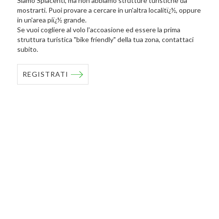
Siamo Spiacenti, ma non abbiamo strutture turistiche da
mostrarti. Puoi provare a cercare in un'altra localitï¿½, oppure
in un'area piï¿½ grande.
Se vuoi cogliere al volo l'accoasione ed essere la prima
struttura turistica "bike friendly" della tua zona, contattaci
subito.
REGISTRATI