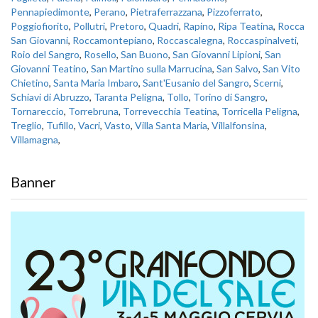
Pennapiedimonte
,
Perano
,
Pietraferrazzana
,
Pizzoferrato
,
Poggiofiorito
,
Pollutri
,
Pretoro
,
Quadri
,
Rapino
,
Ripa Teatina
,
Rocca
San Giovanni
,
Roccamontepiano
,
Roccascalegna
,
Roccaspinalveti
,
Roio del Sangro
,
Rosello
,
San Buono
,
San Giovanni Lipioni
,
San
Giovanni Teatino
,
San Martino sulla Marrucina
,
San Salvo
,
San Vito
Chietino
,
Santa Maria Imbaro
,
Sant'Eusanio del Sangro
,
Scerni
,
Schiavi di Abruzzo
,
Taranta Peligna
,
Tollo
,
Torino di Sangro
,
Tornareccio
,
Torrebruna
,
Torrevecchia Teatina
,
Torricella Peligna
,
Treglio
,
Tufillo
,
Vacri
,
Vasto
,
Villa Santa Maria
,
Villalfonsina
,
Villamagna
,
Banner