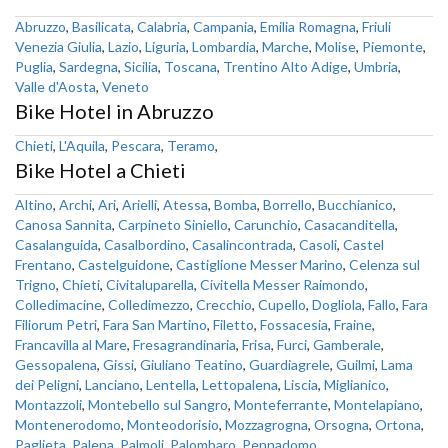
Abruzzo
,
Basilicata
,
Calabria
,
Campania
,
Emilia Romagna
,
Friuli
Venezia Giulia
,
Lazio
,
Liguria
,
Lombardia
,
Marche
,
Molise
,
Piemonte
,
Puglia
,
Sardegna
,
Sicilia
,
Toscana
,
Trentino Alto Adige
,
Umbria
,
Valle d'Aosta
,
Veneto
Bike Hotel in Abruzzo
Chieti
,
L'Aquila
,
Pescara
,
Teramo
,
Bike Hotel a Chieti
Altino
,
Archi
,
Ari
,
Arielli
,
Atessa
,
Bomba
,
Borrello
,
Bucchianico
,
Canosa Sannita
,
Carpineto Siniello
,
Carunchio
,
Casacanditella
,
Casalanguida
,
Casalbordino
,
Casalincontrada
,
Casoli
,
Castel
Frentano
,
Castelguidone
,
Castiglione Messer Marino
,
Celenza sul
Trigno
,
Chieti
,
Civitaluparella
,
Civitella Messer Raimondo
,
Colledimacine
,
Colledimezzo
,
Crecchio
,
Cupello
,
Dogliola
,
Fallo
,
Fara
Filiorum Petri
,
Fara San Martino
,
Filetto
,
Fossacesia
,
Fraine
,
Francavilla al Mare
,
Fresagrandinaria
,
Frisa
,
Furci
,
Gamberale
,
Gessopalena
,
Gissi
,
Giuliano Teatino
,
Guardiagrele
,
Guilmi
,
Lama
dei Peligni
,
Lanciano
,
Lentella
,
Lettopalena
,
Liscia
,
Miglianico
,
Montazzoli
,
Montebello sul Sangro
,
Monteferrante
,
Montelapiano
,
Montenerodomo
,
Monteodorisio
,
Mozzagrogna
,
Orsogna
,
Ortona
,
Paglieta
,
Palena
,
Palmoli
,
Palombaro
,
Pennadomo
,