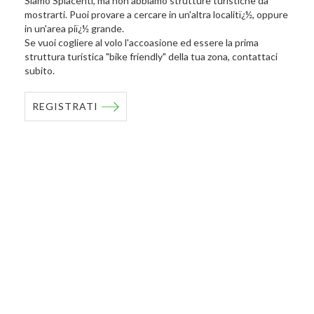
Siamo Spiacenti, ma non abbiamo strutture turistiche da
mostrarti. Puoi provare a cercare in un'altra localitï¿½, oppure
in un'area piï¿½ grande.
Se vuoi cogliere al volo l'accoasione ed essere la prima
struttura turistica "bike friendly" della tua zona, contattaci
subito.
REGISTRATI