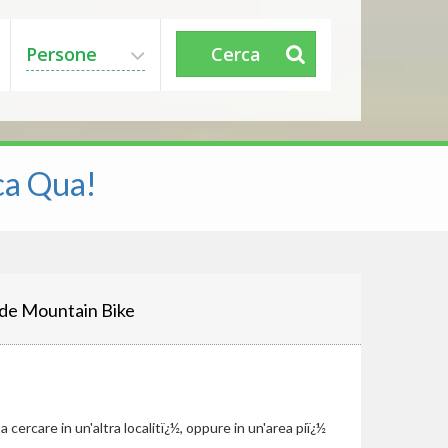
Persone
Cerca
ca Qua!
de Mountain Bike
cercare in un'altra localitï¿½, oppure in un'area piï¿½