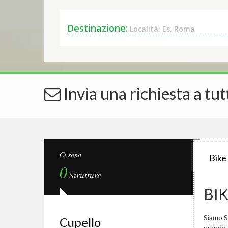
Destinazione:
Località: Es. Roma
Invia una richiesta a tut
Ci sono
Bike
0
Strutture
BI
Siamo Sp
Cupello
grande.