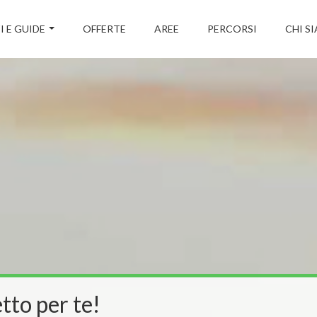
I E GUIDE
OFFERTE
AREE
PERCORSI
CHI S
tto per te!