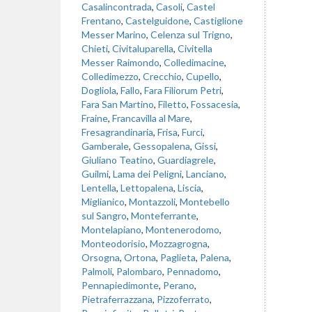
Casalincontrada
,
Casoli
,
Castel
Frentano
,
Castelguidone
,
Castiglione
Messer Marino
,
Celenza sul Trigno
,
Chieti
,
Civitaluparella
,
Civitella
Messer Raimondo
,
Colledimacine
,
Colledimezzo
,
Crecchio
,
Cupello
,
Dogliola
,
Fallo
,
Fara Filiorum Petri
,
Fara San Martino
,
Filetto
,
Fossacesia
,
Fraine
,
Francavilla al Mare
,
Fresagrandinaria
,
Frisa
,
Furci
,
Gamberale
,
Gessopalena
,
Gissi
,
Giuliano Teatino
,
Guardiagrele
,
Guilmi
,
Lama dei Peligni
,
Lanciano
,
Lentella
,
Lettopalena
,
Liscia
,
Miglianico
,
Montazzoli
,
Montebello
sul Sangro
,
Monteferrante
,
Montelapiano
,
Montenerodomo
,
Monteodorisio
,
Mozzagrogna
,
Orsogna
,
Ortona
,
Paglieta
,
Palena
,
Palmoli
,
Palombaro
,
Pennadomo
,
Pennapiedimonte
,
Perano
,
Pietraferrazzana
,
Pizzoferrato
,