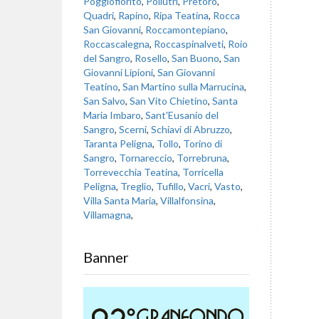
Poggiofiorito
,
Pollutri
,
Pretoro
,
Quadri
,
Rapino
,
Ripa Teatina
,
Rocca
San Giovanni
,
Roccamontepiano
,
Roccascalegna
,
Roccaspinalveti
,
Roio
del Sangro
,
Rosello
,
San Buono
,
San
Giovanni Lipioni
,
San Giovanni
Teatino
,
San Martino sulla Marrucina
,
San Salvo
,
San Vito Chietino
,
Santa
Maria Imbaro
,
Sant'Eusanio del
Sangro
,
Scerni
,
Schiavi di Abruzzo
,
Taranta Peligna
,
Tollo
,
Torino di
Sangro
,
Tornareccio
,
Torrebruna
,
Torrevecchia Teatina
,
Torricella
Peligna
,
Treglio
,
Tufillo
,
Vacri
,
Vasto
,
Villa Santa Maria
,
Villalfonsina
,
Villamagna
,
Banner