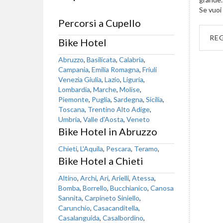
Se vuoi 
Percorsi a Cupello
RE
Bike Hotel
Abruzzo
,
Basilicata
,
Calabria
,
Campania
,
Emilia Romagna
,
Friuli
Venezia Giulia
,
Lazio
,
Liguria
,
Lombardia
,
Marche
,
Molise
,
Piemonte
,
Puglia
,
Sardegna
,
Sicilia
,
Toscana
,
Trentino Alto Adige
,
Umbria
,
Valle d'Aosta
,
Veneto
Bike Hotel in Abruzzo
Chieti
,
L'Aquila
,
Pescara
,
Teramo
,
Bike Hotel a Chieti
Altino
,
Archi
,
Ari
,
Arielli
,
Atessa
,
Bomba
,
Borrello
,
Bucchianico
,
Canosa
Sannita
,
Carpineto Siniello
,
Carunchio
,
Casacanditella
,
Casalanguida
,
Casalbordino
,