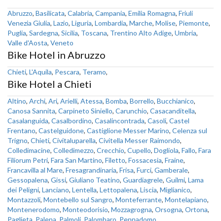
Abruzzo
,
Basilicata
,
Calabria
,
Campania
,
Emilia Romagna
,
Friuli
Venezia Giulia
,
Lazio
,
Liguria
,
Lombardia
,
Marche
,
Molise
,
Piemonte
,
Puglia
,
Sardegna
,
Sicilia
,
Toscana
,
Trentino Alto Adige
,
Umbria
,
Valle d'Aosta
,
Veneto
Bike Hotel in Abruzzo
Chieti
,
L'Aquila
,
Pescara
,
Teramo
,
Bike Hotel a Chieti
Altino
,
Archi
,
Ari
,
Arielli
,
Atessa
,
Bomba
,
Borrello
,
Bucchianico
,
Canosa Sannita
,
Carpineto Siniello
,
Carunchio
,
Casacanditella
,
Casalanguida
,
Casalbordino
,
Casalincontrada
,
Casoli
,
Castel
Frentano
,
Castelguidone
,
Castiglione Messer Marino
,
Celenza sul
Trigno
,
Chieti
,
Civitaluparella
,
Civitella Messer Raimondo
,
Colledimacine
,
Colledimezzo
,
Crecchio
,
Cupello
,
Dogliola
,
Fallo
,
Fara
Filiorum Petri
,
Fara San Martino
,
Filetto
,
Fossacesia
,
Fraine
,
Francavilla al Mare
,
Fresagrandinaria
,
Frisa
,
Furci
,
Gamberale
,
Gessopalena
,
Gissi
,
Giuliano Teatino
,
Guardiagrele
,
Guilmi
,
Lama
dei Peligni
,
Lanciano
,
Lentella
,
Lettopalena
,
Liscia
,
Miglianico
,
Montazzoli
,
Montebello sul Sangro
,
Monteferrante
,
Montelapiano
,
Montenerodomo
,
Monteodorisio
,
Mozzagrogna
,
Orsogna
,
Ortona
,
Paglieta
,
Palena
,
Palmoli
,
Palombaro
,
Pennadomo
,