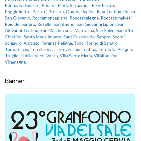
Pennapiedimonte
,
Perano
,
Pietraferrazzana
,
Pizzoferrato
,
Poggiofiorito
,
Pollutri
,
Pretoro
,
Quadri
,
Rapino
,
Ripa Teatina
,
Rocca
San Giovanni
,
Roccamontepiano
,
Roccascalegna
,
Roccaspinalveti
,
Roio del Sangro
,
Rosello
,
San Buono
,
San Giovanni Lipioni
,
San
Giovanni Teatino
,
San Martino sulla Marrucina
,
San Salvo
,
San Vito
Chietino
,
Santa Maria Imbaro
,
Sant'Eusanio del Sangro
,
Scerni
,
Schiavi di Abruzzo
,
Taranta Peligna
,
Tollo
,
Torino di Sangro
,
Tornareccio
,
Torrebruna
,
Torrevecchia Teatina
,
Torricella Peligna
,
Treglio
,
Tufillo
,
Vacri
,
Vasto
,
Villa Santa Maria
,
Villalfonsina
,
Villamagna
,
Banner