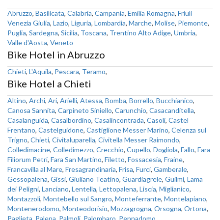
Abruzzo
,
Basilicata
,
Calabria
,
Campania
,
Emilia Romagna
,
Friuli
Venezia Giulia
,
Lazio
,
Liguria
,
Lombardia
,
Marche
,
Molise
,
Piemonte
,
Puglia
,
Sardegna
,
Sicilia
,
Toscana
,
Trentino Alto Adige
,
Umbria
,
Valle d'Aosta
,
Veneto
Bike Hotel in Abruzzo
Chieti
,
L'Aquila
,
Pescara
,
Teramo
,
Bike Hotel a Chieti
Altino
,
Archi
,
Ari
,
Arielli
,
Atessa
,
Bomba
,
Borrello
,
Bucchianico
,
Canosa Sannita
,
Carpineto Siniello
,
Carunchio
,
Casacanditella
,
Casalanguida
,
Casalbordino
,
Casalincontrada
,
Casoli
,
Castel
Frentano
,
Castelguidone
,
Castiglione Messer Marino
,
Celenza sul
Trigno
,
Chieti
,
Civitaluparella
,
Civitella Messer Raimondo
,
Colledimacine
,
Colledimezzo
,
Crecchio
,
Cupello
,
Dogliola
,
Fallo
,
Fara
Filiorum Petri
,
Fara San Martino
,
Filetto
,
Fossacesia
,
Fraine
,
Francavilla al Mare
,
Fresagrandinaria
,
Frisa
,
Furci
,
Gamberale
,
Gessopalena
,
Gissi
,
Giuliano Teatino
,
Guardiagrele
,
Guilmi
,
Lama
dei Peligni
,
Lanciano
,
Lentella
,
Lettopalena
,
Liscia
,
Miglianico
,
Montazzoli
,
Montebello sul Sangro
,
Monteferrante
,
Montelapiano
,
Montenerodomo
,
Monteodorisio
,
Mozzagrogna
,
Orsogna
,
Ortona
,
Paglieta
,
Palena
,
Palmoli
,
Palombaro
,
Pennadomo
,