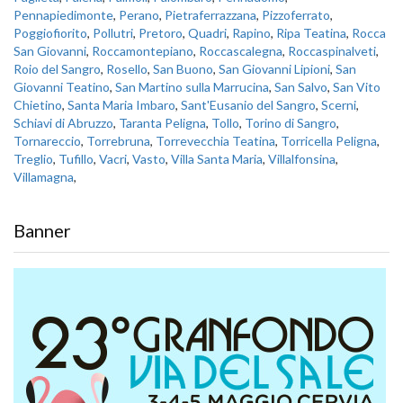
Pennapiedimonte
,
Perano
,
Pietraferrazzana
,
Pizzoferrato
,
Poggiofiorito
,
Pollutri
,
Pretoro
,
Quadri
,
Rapino
,
Ripa Teatina
,
Rocca
San Giovanni
,
Roccamontepiano
,
Roccascalegna
,
Roccaspinalveti
,
Roio del Sangro
,
Rosello
,
San Buono
,
San Giovanni Lipioni
,
San
Giovanni Teatino
,
San Martino sulla Marrucina
,
San Salvo
,
San Vito
Chietino
,
Santa Maria Imbaro
,
Sant'Eusanio del Sangro
,
Scerni
,
Schiavi di Abruzzo
,
Taranta Peligna
,
Tollo
,
Torino di Sangro
,
Tornareccio
,
Torrebruna
,
Torrevecchia Teatina
,
Torricella Peligna
,
Treglio
,
Tufillo
,
Vacri
,
Vasto
,
Villa Santa Maria
,
Villalfonsina
,
Villamagna
,
Banner