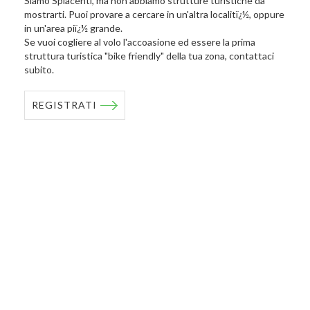
Siamo Spiacenti, ma non abbiamo strutture turistiche da
mostrarti. Puoi provare a cercare in un'altra localitï¿½, oppure
in un'area piï¿½ grande.
Se vuoi cogliere al volo l'accoasione ed essere la prima
struttura turistica "bike friendly" della tua zona, contattaci
subito.
REGISTRATI