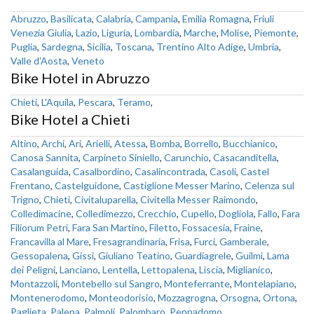
Abruzzo
,
Basilicata
,
Calabria
,
Campania
,
Emilia Romagna
,
Friuli
Venezia Giulia
,
Lazio
,
Liguria
,
Lombardia
,
Marche
,
Molise
,
Piemonte
,
Puglia
,
Sardegna
,
Sicilia
,
Toscana
,
Trentino Alto Adige
,
Umbria
,
Valle d'Aosta
,
Veneto
Bike Hotel in Abruzzo
Chieti
,
L'Aquila
,
Pescara
,
Teramo
,
Bike Hotel a Chieti
Altino
,
Archi
,
Ari
,
Arielli
,
Atessa
,
Bomba
,
Borrello
,
Bucchianico
,
Canosa Sannita
,
Carpineto Siniello
,
Carunchio
,
Casacanditella
,
Casalanguida
,
Casalbordino
,
Casalincontrada
,
Casoli
,
Castel
Frentano
,
Castelguidone
,
Castiglione Messer Marino
,
Celenza sul
Trigno
,
Chieti
,
Civitaluparella
,
Civitella Messer Raimondo
,
Colledimacine
,
Colledimezzo
,
Crecchio
,
Cupello
,
Dogliola
,
Fallo
,
Fara
Filiorum Petri
,
Fara San Martino
,
Filetto
,
Fossacesia
,
Fraine
,
Francavilla al Mare
,
Fresagrandinaria
,
Frisa
,
Furci
,
Gamberale
,
Gessopalena
,
Gissi
,
Giuliano Teatino
,
Guardiagrele
,
Guilmi
,
Lama
dei Peligni
,
Lanciano
,
Lentella
,
Lettopalena
,
Liscia
,
Miglianico
,
Montazzoli
,
Montebello sul Sangro
,
Monteferrante
,
Montelapiano
,
Montenerodomo
,
Monteodorisio
,
Mozzagrogna
,
Orsogna
,
Ortona
,
Paglieta
,
Palena
,
Palmoli
,
Palombaro
,
Pennadomo
,