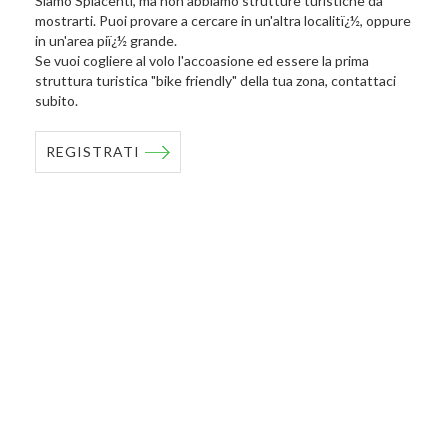
Siamo Spiacenti, ma non abbiamo strutture turistiche da
mostrarti. Puoi provare a cercare in un'altra localitï¿½, oppure
in un'area piï¿½ grande.
Se vuoi cogliere al volo l'accoasione ed essere la prima
struttura turistica "bike friendly" della tua zona, contattaci
subito.
REGISTRATI