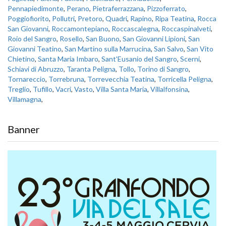
Pennapiedimonte
,
Perano
,
Pietraferrazzana
,
Pizzoferrato
,
Poggiofiorito
,
Pollutri
,
Pretoro
,
Quadri
,
Rapino
,
Ripa Teatina
,
Rocca
San Giovanni
,
Roccamontepiano
,
Roccascalegna
,
Roccaspinalveti
,
Roio del Sangro
,
Rosello
,
San Buono
,
San Giovanni Lipioni
,
San
Giovanni Teatino
,
San Martino sulla Marrucina
,
San Salvo
,
San Vito
Chietino
,
Santa Maria Imbaro
,
Sant'Eusanio del Sangro
,
Scerni
,
Schiavi di Abruzzo
,
Taranta Peligna
,
Tollo
,
Torino di Sangro
,
Tornareccio
,
Torrebruna
,
Torrevecchia Teatina
,
Torricella Peligna
,
Treglio
,
Tufillo
,
Vacri
,
Vasto
,
Villa Santa Maria
,
Villalfonsina
,
Villamagna
,
Banner