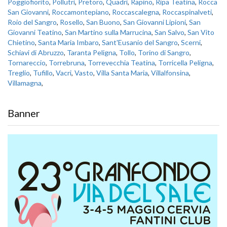
Poggiofiorito
,
Pollutri
,
Pretoro
,
Quadri
,
Rapino
,
Ripa Teatina
,
Rocca
San Giovanni
,
Roccamontepiano
,
Roccascalegna
,
Roccaspinalveti
,
Roio del Sangro
,
Rosello
,
San Buono
,
San Giovanni Lipioni
,
San
Giovanni Teatino
,
San Martino sulla Marrucina
,
San Salvo
,
San Vito
Chietino
,
Santa Maria Imbaro
,
Sant'Eusanio del Sangro
,
Scerni
,
Schiavi di Abruzzo
,
Taranta Peligna
,
Tollo
,
Torino di Sangro
,
Tornareccio
,
Torrebruna
,
Torrevecchia Teatina
,
Torricella Peligna
,
Treglio
,
Tufillo
,
Vacri
,
Vasto
,
Villa Santa Maria
,
Villalfonsina
,
Villamagna
,
Banner