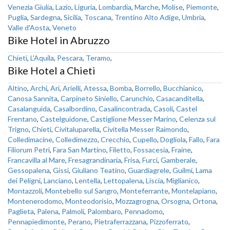
Venezia Giulia
,
Lazio
,
Liguria
,
Lombardia
,
Marche
,
Molise
,
Piemonte
,
Puglia
,
Sardegna
,
Sicilia
,
Toscana
,
Trentino Alto Adige
,
Umbria
,
Valle d'Aosta
,
Veneto
Bike Hotel in Abruzzo
Chieti
,
L'Aquila
,
Pescara
,
Teramo
,
Bike Hotel a Chieti
Altino
,
Archi
,
Ari
,
Arielli
,
Atessa
,
Bomba
,
Borrello
,
Bucchianico
,
Canosa Sannita
,
Carpineto Siniello
,
Carunchio
,
Casacanditella
,
Casalanguida
,
Casalbordino
,
Casalincontrada
,
Casoli
,
Castel
Frentano
,
Castelguidone
,
Castiglione Messer Marino
,
Celenza sul
Trigno
,
Chieti
,
Civitaluparella
,
Civitella Messer Raimondo
,
Colledimacine
,
Colledimezzo
,
Crecchio
,
Cupello
,
Dogliola
,
Fallo
,
Fara
Filiorum Petri
,
Fara San Martino
,
Filetto
,
Fossacesia
,
Fraine
,
Francavilla al Mare
,
Fresagrandinaria
,
Frisa
,
Furci
,
Gamberale
,
Gessopalena
,
Gissi
,
Giuliano Teatino
,
Guardiagrele
,
Guilmi
,
Lama
dei Peligni
,
Lanciano
,
Lentella
,
Lettopalena
,
Liscia
,
Miglianico
,
Montazzoli
,
Montebello sul Sangro
,
Monteferrante
,
Montelapiano
,
Montenerodomo
,
Monteodorisio
,
Mozzagrogna
,
Orsogna
,
Ortona
,
Paglieta
,
Palena
,
Palmoli
,
Palombaro
,
Pennadomo
,
Pennapiedimonte
,
Perano
,
Pietraferrazzana
,
Pizzoferrato
,