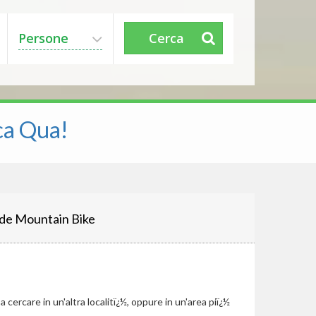
Persone
Cerca
ca Qua!
de Mountain Bike
cercare in un'altra localitï¿½, oppure in un'area piï¿½