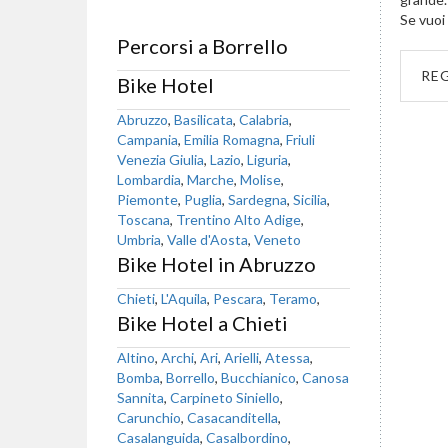
Se vuoi 
Percorsi a Borrello
RE
Bike Hotel
Abruzzo
,
Basilicata
,
Calabria
,
Campania
,
Emilia Romagna
,
Friuli
Venezia Giulia
,
Lazio
,
Liguria
,
Lombardia
,
Marche
,
Molise
,
Piemonte
,
Puglia
,
Sardegna
,
Sicilia
,
Toscana
,
Trentino Alto Adige
,
Umbria
,
Valle d'Aosta
,
Veneto
Bike Hotel in Abruzzo
Chieti
,
L'Aquila
,
Pescara
,
Teramo
,
Bike Hotel a Chieti
Altino
,
Archi
,
Ari
,
Arielli
,
Atessa
,
Bomba
,
Borrello
,
Bucchianico
,
Canosa
Sannita
,
Carpineto Siniello
,
Carunchio
,
Casacanditella
,
Casalanguida
,
Casalbordino
,