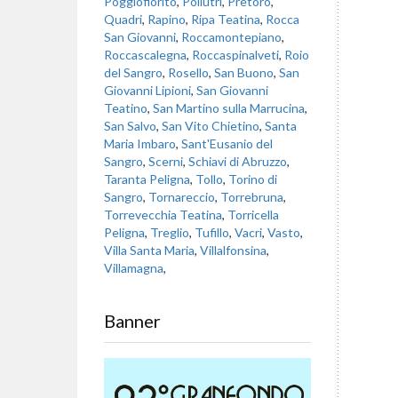
Poggiofiorito
,
Pollutri
,
Pretoro
,
Quadri
,
Rapino
,
Ripa Teatina
,
Rocca
San Giovanni
,
Roccamontepiano
,
Roccascalegna
,
Roccaspinalveti
,
Roio
del Sangro
,
Rosello
,
San Buono
,
San
Giovanni Lipioni
,
San Giovanni
Teatino
,
San Martino sulla Marrucina
,
San Salvo
,
San Vito Chietino
,
Santa
Maria Imbaro
,
Sant'Eusanio del
Sangro
,
Scerni
,
Schiavi di Abruzzo
,
Taranta Peligna
,
Tollo
,
Torino di
Sangro
,
Tornareccio
,
Torrebruna
,
Torrevecchia Teatina
,
Torricella
Peligna
,
Treglio
,
Tufillo
,
Vacri
,
Vasto
,
Villa Santa Maria
,
Villalfonsina
,
Villamagna
,
Banner