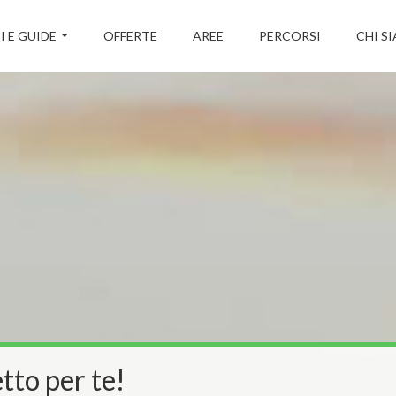
I E GUIDE
OFFERTE
AREE
PERCORSI
CHI S
tto per te!