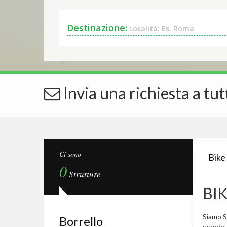
Destinazione:
Località: Es. Roma
Invia una richiesta a tut
Ci sono
Bike
0
Strutture
BI
Siamo Sp
Borrello
grande.