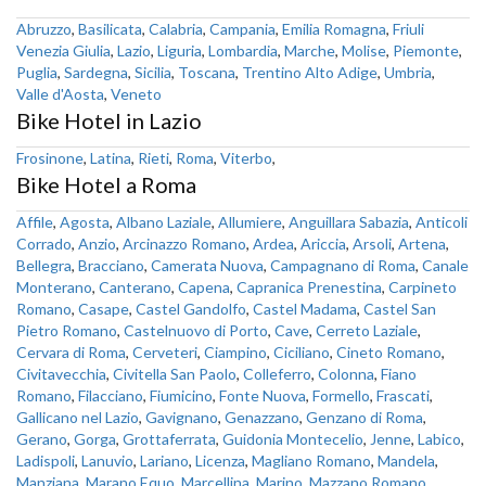
Abruzzo
,
Basilicata
,
Calabria
,
Campania
,
Emilia Romagna
,
Friuli
Venezia Giulia
,
Lazio
,
Liguria
,
Lombardia
,
Marche
,
Molise
,
Piemonte
,
Puglia
,
Sardegna
,
Sicilia
,
Toscana
,
Trentino Alto Adige
,
Umbria
,
Valle d'Aosta
,
Veneto
Bike Hotel in Lazio
Frosinone
,
Latina
,
Rieti
,
Roma
,
Viterbo
,
Bike Hotel a Roma
Affile
,
Agosta
,
Albano Laziale
,
Allumiere
,
Anguillara Sabazia
,
Anticoli
Corrado
,
Anzio
,
Arcinazzo Romano
,
Ardea
,
Ariccia
,
Arsoli
,
Artena
,
Bellegra
,
Bracciano
,
Camerata Nuova
,
Campagnano di Roma
,
Canale
Monterano
,
Canterano
,
Capena
,
Capranica Prenestina
,
Carpineto
Romano
,
Casape
,
Castel Gandolfo
,
Castel Madama
,
Castel San
Pietro Romano
,
Castelnuovo di Porto
,
Cave
,
Cerreto Laziale
,
Cervara di Roma
,
Cerveteri
,
Ciampino
,
Ciciliano
,
Cineto Romano
,
Civitavecchia
,
Civitella San Paolo
,
Colleferro
,
Colonna
,
Fiano
Romano
,
Filacciano
,
Fiumicino
,
Fonte Nuova
,
Formello
,
Frascati
,
Gallicano nel Lazio
,
Gavignano
,
Genazzano
,
Genzano di Roma
,
Gerano
,
Gorga
,
Grottaferrata
,
Guidonia Montecelio
,
Jenne
,
Labico
,
Ladispoli
,
Lanuvio
,
Lariano
,
Licenza
,
Magliano Romano
,
Mandela
,
Manziana
,
Marano Equo
,
Marcellina
,
Marino
,
Mazzano Romano
,