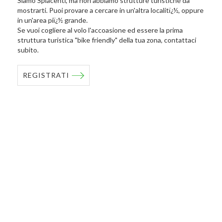
Siamo Spiacenti, ma non abbiamo strutture turistiche da
mostrarti. Puoi provare a cercare in un'altra localitï¿½, oppure
in un'area piï¿½ grande.
Se vuoi cogliere al volo l'accoasione ed essere la prima
struttura turistica "bike friendly" della tua zona, contattaci
subito.
REGISTRATI