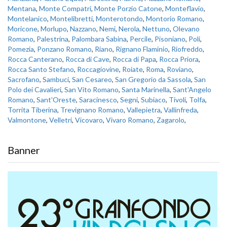
Mentana
,
Monte Compatri
,
Monte Porzio Catone
,
Monteflavio
,
Montelanico
,
Montelibretti
,
Monterotondo
,
Montorio Romano
,
Moricone
,
Morlupo
,
Nazzano
,
Nemi
,
Nerola
,
Nettuno
,
Olevano
Romano
,
Palestrina
,
Palombara Sabina
,
Percile
,
Pisoniano
,
Poli
,
Pomezia
,
Ponzano Romano
,
Riano
,
Rignano Flaminio
,
Riofreddo
,
Rocca Canterano
,
Rocca di Cave
,
Rocca di Papa
,
Rocca Priora
,
Rocca Santo Stefano
,
Roccagiovine
,
Roiate
,
Roma
,
Roviano
,
Sacrofano
,
Sambuci
,
San Cesareo
,
San Gregorio da Sassola
,
San
Polo dei Cavalieri
,
San Vito Romano
,
Santa Marinella
,
Sant'Angelo
Romano
,
Sant'Oreste
,
Saracinesco
,
Segni
,
Subiaco
,
Tivoli
,
Tolfa
,
Torrita Tiberina
,
Trevignano Romano
,
Vallepietra
,
Vallinfreda
,
Valmontone
,
Velletri
,
Vicovaro
,
Vivaro Romano
,
Zagarolo
,
Banner