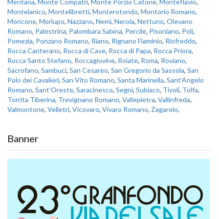
Mentana
,
Monte Compatri
,
Monte Porzio Catone
,
Monteflavio
,
Montelanico
,
Montelibretti
,
Monterotondo
,
Montorio Romano
,
Moricone
,
Morlupo
,
Nazzano
,
Nemi
,
Nerola
,
Nettuno
,
Olevano
Romano
,
Palestrina
,
Palombara Sabina
,
Percile
,
Pisoniano
,
Poli
,
Pomezia
,
Ponzano Romano
,
Riano
,
Rignano Flaminio
,
Riofreddo
,
Rocca Canterano
,
Rocca di Cave
,
Rocca di Papa
,
Rocca Priora
,
Rocca Santo Stefano
,
Roccagiovine
,
Roiate
,
Roma
,
Roviano
,
Sacrofano
,
Sambuci
,
San Cesareo
,
San Gregorio da Sassola
,
San
Polo dei Cavalieri
,
San Vito Romano
,
Santa Marinella
,
Sant'Angelo
Romano
,
Sant'Oreste
,
Saracinesco
,
Segni
,
Subiaco
,
Tivoli
,
Tolfa
,
Torrita Tiberina
,
Trevignano Romano
,
Vallepietra
,
Vallinfreda
,
Valmontone
,
Velletri
,
Vicovaro
,
Vivaro Romano
,
Zagarolo
,
Banner