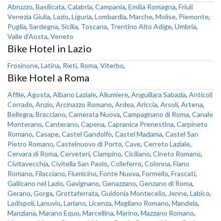
Abruzzo
,
Basilicata
,
Calabria
,
Campania
,
Emilia Romagna
,
Friuli
Venezia Giulia
,
Lazio
,
Liguria
,
Lombardia
,
Marche
,
Molise
,
Piemonte
,
Puglia
,
Sardegna
,
Sicilia
,
Toscana
,
Trentino Alto Adige
,
Umbria
,
Valle d'Aosta
,
Veneto
Bike Hotel in Lazio
Frosinone
,
Latina
,
Rieti
,
Roma
,
Viterbo
,
Bike Hotel a Roma
Affile
,
Agosta
,
Albano Laziale
,
Allumiere
,
Anguillara Sabazia
,
Anticoli
Corrado
,
Anzio
,
Arcinazzo Romano
,
Ardea
,
Ariccia
,
Arsoli
,
Artena
,
Bellegra
,
Bracciano
,
Camerata Nuova
,
Campagnano di Roma
,
Canale
Monterano
,
Canterano
,
Capena
,
Capranica Prenestina
,
Carpineto
Romano
,
Casape
,
Castel Gandolfo
,
Castel Madama
,
Castel San
Pietro Romano
,
Castelnuovo di Porto
,
Cave
,
Cerreto Laziale
,
Cervara di Roma
,
Cerveteri
,
Ciampino
,
Ciciliano
,
Cineto Romano
,
Civitavecchia
,
Civitella San Paolo
,
Colleferro
,
Colonna
,
Fiano
Romano
,
Filacciano
,
Fiumicino
,
Fonte Nuova
,
Formello
,
Frascati
,
Gallicano nel Lazio
,
Gavignano
,
Genazzano
,
Genzano di Roma
,
Gerano
,
Gorga
,
Grottaferrata
,
Guidonia Montecelio
,
Jenne
,
Labico
,
Ladispoli
,
Lanuvio
,
Lariano
,
Licenza
,
Magliano Romano
,
Mandela
,
Manziana
,
Marano Equo
,
Marcellina
,
Marino
,
Mazzano Romano
,