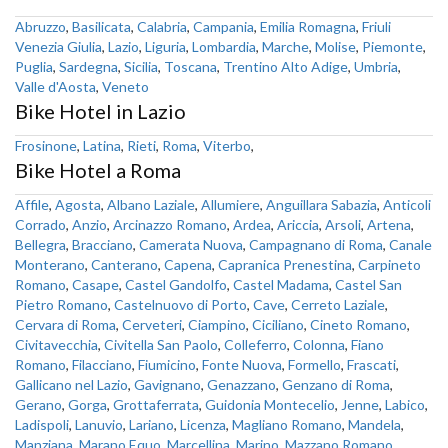
Abruzzo
,
Basilicata
,
Calabria
,
Campania
,
Emilia Romagna
,
Friuli
Venezia Giulia
,
Lazio
,
Liguria
,
Lombardia
,
Marche
,
Molise
,
Piemonte
,
Puglia
,
Sardegna
,
Sicilia
,
Toscana
,
Trentino Alto Adige
,
Umbria
,
Valle d'Aosta
,
Veneto
Bike Hotel in Lazio
Frosinone
,
Latina
,
Rieti
,
Roma
,
Viterbo
,
Bike Hotel a Roma
Affile
,
Agosta
,
Albano Laziale
,
Allumiere
,
Anguillara Sabazia
,
Anticoli
Corrado
,
Anzio
,
Arcinazzo Romano
,
Ardea
,
Ariccia
,
Arsoli
,
Artena
,
Bellegra
,
Bracciano
,
Camerata Nuova
,
Campagnano di Roma
,
Canale
Monterano
,
Canterano
,
Capena
,
Capranica Prenestina
,
Carpineto
Romano
,
Casape
,
Castel Gandolfo
,
Castel Madama
,
Castel San
Pietro Romano
,
Castelnuovo di Porto
,
Cave
,
Cerreto Laziale
,
Cervara di Roma
,
Cerveteri
,
Ciampino
,
Ciciliano
,
Cineto Romano
,
Civitavecchia
,
Civitella San Paolo
,
Colleferro
,
Colonna
,
Fiano
Romano
,
Filacciano
,
Fiumicino
,
Fonte Nuova
,
Formello
,
Frascati
,
Gallicano nel Lazio
,
Gavignano
,
Genazzano
,
Genzano di Roma
,
Gerano
,
Gorga
,
Grottaferrata
,
Guidonia Montecelio
,
Jenne
,
Labico
,
Ladispoli
,
Lanuvio
,
Lariano
,
Licenza
,
Magliano Romano
,
Mandela
,
Manziana
,
Marano Equo
,
Marcellina
,
Marino
,
Mazzano Romano
,