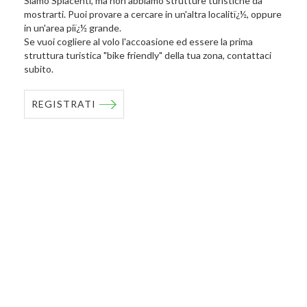
Siamo Spiacenti, ma non abbiamo strutture turistiche da
mostrarti. Puoi provare a cercare in un'altra localitï¿½, oppure
in un'area piï¿½ grande.
Se vuoi cogliere al volo l'accoasione ed essere la prima
struttura turistica "bike friendly" della tua zona, contattaci
subito.
REGISTRATI