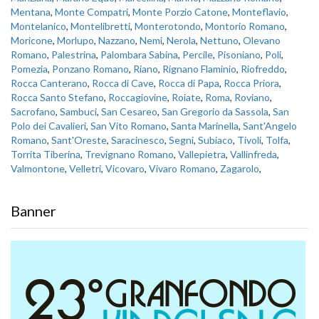
Mentana
,
Monte Compatri
,
Monte Porzio Catone
,
Monteflavio
,
Montelanico
,
Montelibretti
,
Monterotondo
,
Montorio Romano
,
Moricone
,
Morlupo
,
Nazzano
,
Nemi
,
Nerola
,
Nettuno
,
Olevano
Romano
,
Palestrina
,
Palombara Sabina
,
Percile
,
Pisoniano
,
Poli
,
Pomezia
,
Ponzano Romano
,
Riano
,
Rignano Flaminio
,
Riofreddo
,
Rocca Canterano
,
Rocca di Cave
,
Rocca di Papa
,
Rocca Priora
,
Rocca Santo Stefano
,
Roccagiovine
,
Roiate
,
Roma
,
Roviano
,
Sacrofano
,
Sambuci
,
San Cesareo
,
San Gregorio da Sassola
,
San
Polo dei Cavalieri
,
San Vito Romano
,
Santa Marinella
,
Sant'Angelo
Romano
,
Sant'Oreste
,
Saracinesco
,
Segni
,
Subiaco
,
Tivoli
,
Tolfa
,
Torrita Tiberina
,
Trevignano Romano
,
Vallepietra
,
Vallinfreda
,
Valmontone
,
Velletri
,
Vicovaro
,
Vivaro Romano
,
Zagarolo
,
Banner