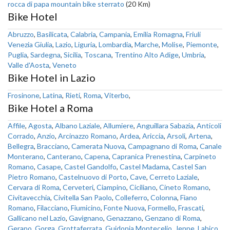
rocca di papa mountain bike sterrato
(20 Km)
Bike Hotel
Abruzzo
,
Basilicata
,
Calabria
,
Campania
,
Emilia Romagna
,
Friuli
Venezia Giulia
,
Lazio
,
Liguria
,
Lombardia
,
Marche
,
Molise
,
Piemonte
,
Puglia
,
Sardegna
,
Sicilia
,
Toscana
,
Trentino Alto Adige
,
Umbria
,
Valle d'Aosta
,
Veneto
Bike Hotel in Lazio
Frosinone
,
Latina
,
Rieti
,
Roma
,
Viterbo
,
Bike Hotel a Roma
Affile
,
Agosta
,
Albano Laziale
,
Allumiere
,
Anguillara Sabazia
,
Anticoli
Corrado
,
Anzio
,
Arcinazzo Romano
,
Ardea
,
Ariccia
,
Arsoli
,
Artena
,
Bellegra
,
Bracciano
,
Camerata Nuova
,
Campagnano di Roma
,
Canale
Monterano
,
Canterano
,
Capena
,
Capranica Prenestina
,
Carpineto
Romano
,
Casape
,
Castel Gandolfo
,
Castel Madama
,
Castel San
Pietro Romano
,
Castelnuovo di Porto
,
Cave
,
Cerreto Laziale
,
Cervara di Roma
,
Cerveteri
,
Ciampino
,
Ciciliano
,
Cineto Romano
,
Civitavecchia
,
Civitella San Paolo
,
Colleferro
,
Colonna
,
Fiano
Romano
,
Filacciano
,
Fiumicino
,
Fonte Nuova
,
Formello
,
Frascati
,
Gallicano nel Lazio
,
Gavignano
,
Genazzano
,
Genzano di Roma
,
Gerano
,
Gorga
,
Grottaferrata
,
Guidonia Montecelio
,
Jenne
,
Labico
,