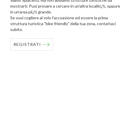
Siamo Spiacenti, ma non abbiamo strutture turistiche da
mostrarti. Puoi provare a cercare in un'altra localitï¿½, oppure
in un'area piï¿½ grande.
Se vuoi cogliere al volo l'accoasione ed essere la prima
struttura turistica "bike friendly" della tua zona, contattaci
subito.
REGISTRATI