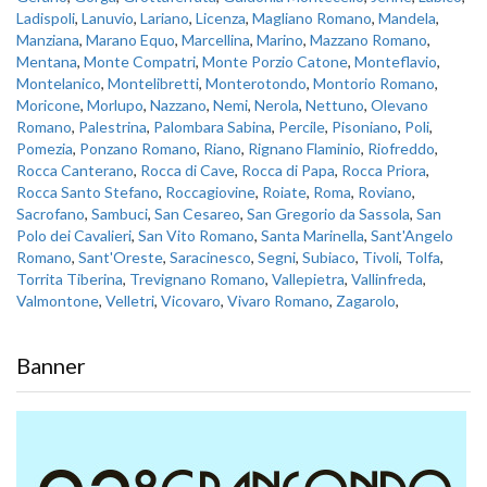
Ladispoli
,
Lanuvio
,
Lariano
,
Licenza
,
Magliano Romano
,
Mandela
,
Manziana
,
Marano Equo
,
Marcellina
,
Marino
,
Mazzano Romano
,
Mentana
,
Monte Compatri
,
Monte Porzio Catone
,
Monteflavio
,
Montelanico
,
Montelibretti
,
Monterotondo
,
Montorio Romano
,
Moricone
,
Morlupo
,
Nazzano
,
Nemi
,
Nerola
,
Nettuno
,
Olevano
Romano
,
Palestrina
,
Palombara Sabina
,
Percile
,
Pisoniano
,
Poli
,
Pomezia
,
Ponzano Romano
,
Riano
,
Rignano Flaminio
,
Riofreddo
,
Rocca Canterano
,
Rocca di Cave
,
Rocca di Papa
,
Rocca Priora
,
Rocca Santo Stefano
,
Roccagiovine
,
Roiate
,
Roma
,
Roviano
,
Sacrofano
,
Sambuci
,
San Cesareo
,
San Gregorio da Sassola
,
San
Polo dei Cavalieri
,
San Vito Romano
,
Santa Marinella
,
Sant'Angelo
Romano
,
Sant'Oreste
,
Saracinesco
,
Segni
,
Subiaco
,
Tivoli
,
Tolfa
,
Torrita Tiberina
,
Trevignano Romano
,
Vallepietra
,
Vallinfreda
,
Valmontone
,
Velletri
,
Vicovaro
,
Vivaro Romano
,
Zagarolo
,
Banner