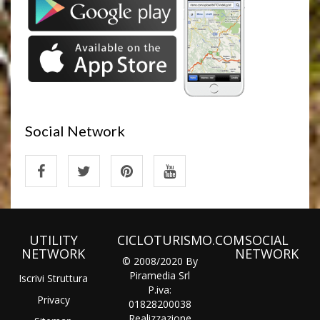
Social Network
UTILITY
CICLOTURISMO.COM
SOCIAL
NETWORK
NETWORK
© 2008/2020 By
Piramedia Srl
Iscrivi Struttura
P.iva:
Privacy
01828200038
Realizzazione