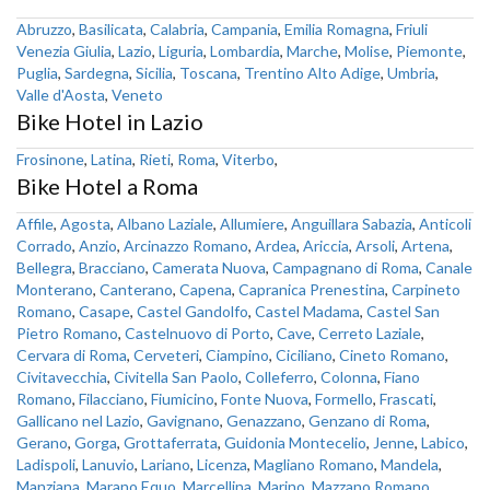
Abruzzo
,
Basilicata
,
Calabria
,
Campania
,
Emilia Romagna
,
Friuli
Venezia Giulia
,
Lazio
,
Liguria
,
Lombardia
,
Marche
,
Molise
,
Piemonte
,
Puglia
,
Sardegna
,
Sicilia
,
Toscana
,
Trentino Alto Adige
,
Umbria
,
Valle d'Aosta
,
Veneto
Bike Hotel in Lazio
Frosinone
,
Latina
,
Rieti
,
Roma
,
Viterbo
,
Bike Hotel a Roma
Affile
,
Agosta
,
Albano Laziale
,
Allumiere
,
Anguillara Sabazia
,
Anticoli
Corrado
,
Anzio
,
Arcinazzo Romano
,
Ardea
,
Ariccia
,
Arsoli
,
Artena
,
Bellegra
,
Bracciano
,
Camerata Nuova
,
Campagnano di Roma
,
Canale
Monterano
,
Canterano
,
Capena
,
Capranica Prenestina
,
Carpineto
Romano
,
Casape
,
Castel Gandolfo
,
Castel Madama
,
Castel San
Pietro Romano
,
Castelnuovo di Porto
,
Cave
,
Cerreto Laziale
,
Cervara di Roma
,
Cerveteri
,
Ciampino
,
Ciciliano
,
Cineto Romano
,
Civitavecchia
,
Civitella San Paolo
,
Colleferro
,
Colonna
,
Fiano
Romano
,
Filacciano
,
Fiumicino
,
Fonte Nuova
,
Formello
,
Frascati
,
Gallicano nel Lazio
,
Gavignano
,
Genazzano
,
Genzano di Roma
,
Gerano
,
Gorga
,
Grottaferrata
,
Guidonia Montecelio
,
Jenne
,
Labico
,
Ladispoli
,
Lanuvio
,
Lariano
,
Licenza
,
Magliano Romano
,
Mandela
,
Manziana
,
Marano Equo
,
Marcellina
,
Marino
,
Mazzano Romano
,