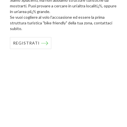
Siamo Spiacenti, ma non abbiamo strutture turistiche da
mostrarti. Puoi provare a cercare in un'altra localitï¿½, oppure
in un'area piï¿½ grande.
Se vuoi cogliere al volo l'accoasione ed essere la prima
struttura turistica "bike friendly" della tua zona, contattaci
subito.
REGISTRATI