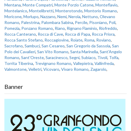
Mentana
,
Monte Compatri
,
Monte Porzio Catone
,
Monteflavio
,
Montelanico
,
Montelibretti
,
Monterotondo
,
Montorio Romano
,
Moricone
,
Morlupo
,
Nazzano
,
Nemi
,
Nerola
,
Nettuno
,
Olevano
Romano
,
Palestrina
,
Palombara Sabina
,
Percile
,
Pisoniano
,
Poli
,
Pomezia
,
Ponzano Romano
,
Riano
,
Rignano Flaminio
,
Riofreddo
,
Rocca Canterano
,
Rocca di Cave
,
Rocca di Papa
,
Rocca Priora
,
Rocca Santo Stefano
,
Roccagiovine
,
Roiate
,
Roma
,
Roviano
,
Sacrofano
,
Sambuci
,
San Cesareo
,
San Gregorio da Sassola
,
San
Polo dei Cavalieri
,
San Vito Romano
,
Santa Marinella
,
Sant'Angelo
Romano
,
Sant'Oreste
,
Saracinesco
,
Segni
,
Subiaco
,
Tivoli
,
Tolfa
,
Torrita Tiberina
,
Trevignano Romano
,
Vallepietra
,
Vallinfreda
,
Valmontone
,
Velletri
,
Vicovaro
,
Vivaro Romano
,
Zagarolo
,
Banner