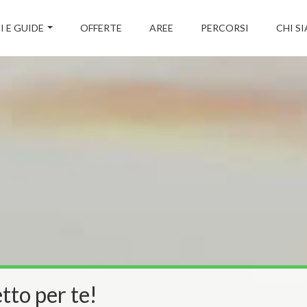
I E GUIDE
OFFERTE
AREE
PERCORSI
CHI S
tto per te!