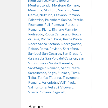
Montelanico
,
Montelibretti
,
Monterotondo
,
Montorio Romano
,
Moricone
,
Morlupo
,
Nazzano
,
Nemi
,
Nerola
,
Nettuno
,
Olevano Romano
,
Palestrina
,
Palombara Sabina
,
Percile
,
Pisoniano
,
Poli
,
Pomezia
,
Ponzano
Romano
,
Riano
,
Rignano Flaminio
,
Riofreddo
,
Rocca Canterano
,
Rocca
di Cave
,
Rocca di Papa
,
Rocca Priora
,
Rocca Santo Stefano
,
Roccagiovine
,
Roiate
,
Roma
,
Roviano
,
Sacrofano
,
Sambuci
,
San Cesareo
,
San Gregorio
da Sassola
,
San Polo dei Cavalieri
,
San
Vito Romano
,
Santa Marinella
,
Sant'Angelo Romano
,
Sant'Oreste
,
Saracinesco
,
Segni
,
Subiaco
,
Tivoli
,
Tolfa
,
Torrita Tiberina
,
Trevignano
Romano
,
Vallepietra
,
Vallinfreda
,
Valmontone
,
Velletri
,
Vicovaro
,
Vivaro Romano
,
Zagarolo
,
Banner