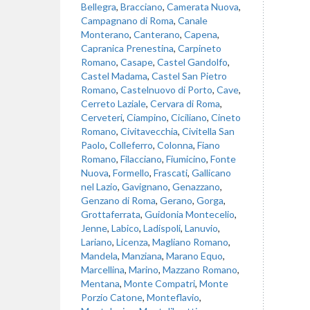
Bellegra
,
Bracciano
,
Camerata Nuova
,
Campagnano di Roma
,
Canale
Monterano
,
Canterano
,
Capena
,
Capranica Prenestina
,
Carpineto
Romano
,
Casape
,
Castel Gandolfo
,
Castel Madama
,
Castel San Pietro
Romano
,
Castelnuovo di Porto
,
Cave
,
Cerreto Laziale
,
Cervara di Roma
,
Cerveteri
,
Ciampino
,
Ciciliano
,
Cineto
Romano
,
Civitavecchia
,
Civitella San
Paolo
,
Colleferro
,
Colonna
,
Fiano
Romano
,
Filacciano
,
Fiumicino
,
Fonte
Nuova
,
Formello
,
Frascati
,
Gallicano
nel Lazio
,
Gavignano
,
Genazzano
,
Genzano di Roma
,
Gerano
,
Gorga
,
Grottaferrata
,
Guidonia Montecelio
,
Jenne
,
Labico
,
Ladispoli
,
Lanuvio
,
Lariano
,
Licenza
,
Magliano Romano
,
Mandela
,
Manziana
,
Marano Equo
,
Marcellina
,
Marino
,
Mazzano Romano
,
Mentana
,
Monte Compatri
,
Monte
Porzio Catone
,
Monteflavio
,