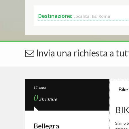
Destinazione:
Località: Es. Roma
Invia una richiesta a tut
Ci sono
Bike
0
Strutture
BI
Siamo Sp
Bellegra
grande.