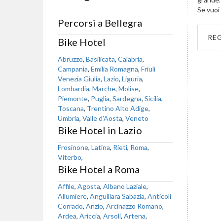
Se vuoi 
Percorsi a Bellegra
RE
Bike Hotel
Abruzzo
,
Basilicata
,
Calabria
,
Campania
,
Emilia Romagna
,
Friuli
Venezia Giulia
,
Lazio
,
Liguria
,
Lombardia
,
Marche
,
Molise
,
Piemonte
,
Puglia
,
Sardegna
,
Sicilia
,
Toscana
,
Trentino Alto Adige
,
Umbria
,
Valle d'Aosta
,
Veneto
Bike Hotel in Lazio
Frosinone
,
Latina
,
Rieti
,
Roma
,
Viterbo
,
Bike Hotel a Roma
Affile
,
Agosta
,
Albano Laziale
,
Allumiere
,
Anguillara Sabazia
,
Anticoli
Corrado
,
Anzio
,
Arcinazzo Romano
,
Ardea
,
Ariccia
,
Arsoli
,
Artena
,