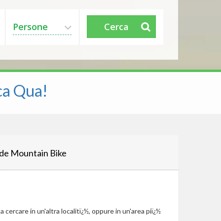
Persone
Cerca
ca Qua!
de Mountain Bike
cercare in un'altra localitï¿½, oppure in un'area piï¿½