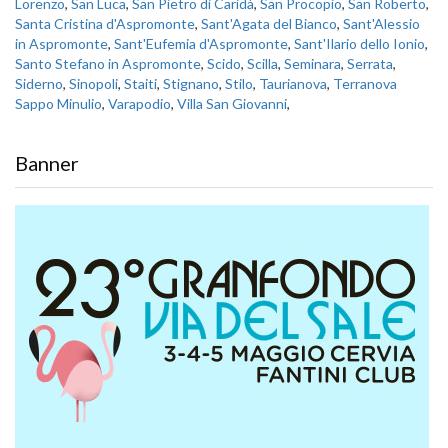
Lorenzo
,
San Luca
,
San Pietro di Caridà
,
San Procopio
,
San Roberto
,
Santa Cristina d'Aspromonte
,
Sant'Agata del Bianco
,
Sant'Alessio
in Aspromonte
,
Sant'Eufemia d'Aspromonte
,
Sant'Ilario dello Ionio
,
Santo Stefano in Aspromonte
,
Scido
,
Scilla
,
Seminara
,
Serrata
,
Siderno
,
Sinopoli
,
Staiti
,
Stignano
,
Stilo
,
Taurianova
,
Terranova
Sappo Minulio
,
Varapodio
,
Villa San Giovanni
,
Banner