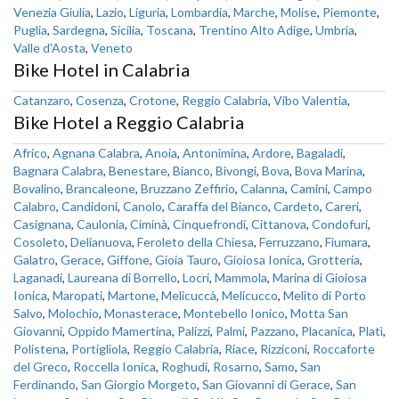
Venezia Giulia
,
Lazio
,
Liguria
,
Lombardia
,
Marche
,
Molise
,
Piemonte
,
Puglia
,
Sardegna
,
Sicilia
,
Toscana
,
Trentino Alto Adige
,
Umbria
,
Valle d'Aosta
,
Veneto
Bike Hotel in Calabria
Catanzaro
,
Cosenza
,
Crotone
,
Reggio Calabria
,
Vibo Valentia
,
Bike Hotel a Reggio Calabria
Africo
,
Agnana Calabra
,
Anoia
,
Antonimina
,
Ardore
,
Bagaladi
,
Bagnara Calabra
,
Benestare
,
Bianco
,
Bivongi
,
Bova
,
Bova Marina
,
Bovalino
,
Brancaleone
,
Bruzzano Zeffirio
,
Calanna
,
Camini
,
Campo
Calabro
,
Candidoni
,
Canolo
,
Caraffa del Bianco
,
Cardeto
,
Careri
,
Casignana
,
Caulonia
,
Ciminà
,
Cinquefrondi
,
Cittanova
,
Condofuri
,
Cosoleto
,
Delianuova
,
Feroleto della Chiesa
,
Ferruzzano
,
Fiumara
,
Galatro
,
Gerace
,
Giffone
,
Gioia Tauro
,
Gioiosa Ionica
,
Grotteria
,
Laganadi
,
Laureana di Borrello
,
Locri
,
Mammola
,
Marina di Gioiosa
Ionica
,
Maropati
,
Martone
,
Melicuccà
,
Melicucco
,
Melito di Porto
Salvo
,
Molochio
,
Monasterace
,
Montebello Ionico
,
Motta San
Giovanni
,
Oppido Mamertina
,
Palizzi
,
Palmi
,
Pazzano
,
Placanica
,
Platì
,
Polistena
,
Portigliola
,
Reggio Calabria
,
Riace
,
Rizziconi
,
Roccaforte
del Greco
,
Roccella Ionica
,
Roghudi
,
Rosarno
,
Samo
,
San
Ferdinando
,
San Giorgio Morgeto
,
San Giovanni di Gerace
,
San