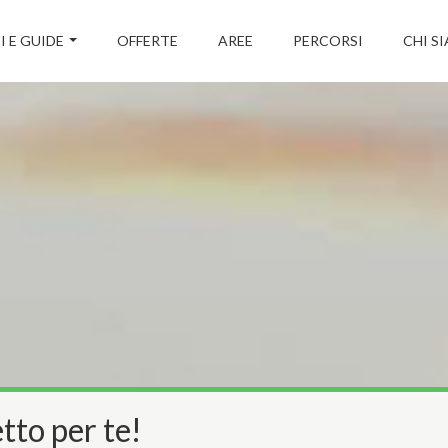
I E GUIDE
OFFERTE
AREE
PERCORSI
CHI S
tto per te!