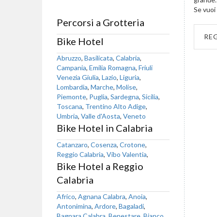
Se vuoi 
Percorsi a Grotteria
RE
Bike Hotel
Abruzzo
,
Basilicata
,
Calabria
,
Campania
,
Emilia Romagna
,
Friuli
Venezia Giulia
,
Lazio
,
Liguria
,
Lombardia
,
Marche
,
Molise
,
Piemonte
,
Puglia
,
Sardegna
,
Sicilia
,
Toscana
,
Trentino Alto Adige
,
Umbria
,
Valle d'Aosta
,
Veneto
Bike Hotel in Calabria
Catanzaro
,
Cosenza
,
Crotone
,
Reggio Calabria
,
Vibo Valentia
,
Bike Hotel a Reggio
Calabria
Africo
,
Agnana Calabra
,
Anoia
,
Antonimina
,
Ardore
,
Bagaladi
,
Bagnara Calabra
,
Benestare
,
Bianco
,