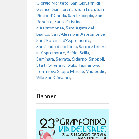
Giorgio Morgeto
,
San Giovanni di
Gerace
,
San Lorenzo
,
San Luca
,
San
Pietro di Caridà
,
San Procopio
,
San
Roberto
,
Santa Cristina
d'Aspromonte
,
Sant'Agata del
Bianco
,
Sant'Alessio in Aspromonte
,
Sant'Eufemia d'Aspromonte
,
Sant'Ilario dello Ionio
,
Santo Stefano
in Aspromonte
,
Scido
,
Scilla
,
Seminara
,
Serrata
,
Siderno
,
Sinopoli
,
Staiti
,
Stignano
,
Stilo
,
Taurianova
,
Terranova Sappo Minulio
,
Varapodio
,
Villa San Giovanni
,
Banner