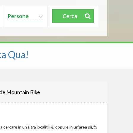
Persone
Cerca
ca Qua!
de Mountain Bike
cercare in un'altra localitï¿½, oppure in un'area piï¿½