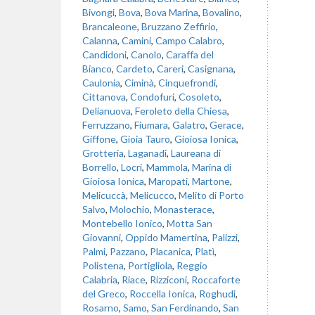
Bivongi
,
Bova
,
Bova Marina
,
Bovalino
,
Brancaleone
,
Bruzzano Zeffirio
,
Calanna
,
Camini
,
Campo Calabro
,
Candidoni
,
Canolo
,
Caraffa del
Bianco
,
Cardeto
,
Careri
,
Casignana
,
Caulonia
,
Ciminà
,
Cinquefrondi
,
Cittanova
,
Condofuri
,
Cosoleto
,
Delianuova
,
Feroleto della Chiesa
,
Ferruzzano
,
Fiumara
,
Galatro
,
Gerace
,
Giffone
,
Gioia Tauro
,
Gioiosa Ionica
,
Grotteria
,
Laganadi
,
Laureana di
Borrello
,
Locri
,
Mammola
,
Marina di
Gioiosa Ionica
,
Maropati
,
Martone
,
Melicuccà
,
Melicucco
,
Melito di Porto
Salvo
,
Molochio
,
Monasterace
,
Montebello Ionico
,
Motta San
Giovanni
,
Oppido Mamertina
,
Palizzi
,
Palmi
,
Pazzano
,
Placanica
,
Platì
,
Polistena
,
Portigliola
,
Reggio
Calabria
,
Riace
,
Rizziconi
,
Roccaforte
del Greco
,
Roccella Ionica
,
Roghudi
,
Rosarno
,
Samo
,
San Ferdinando
,
San