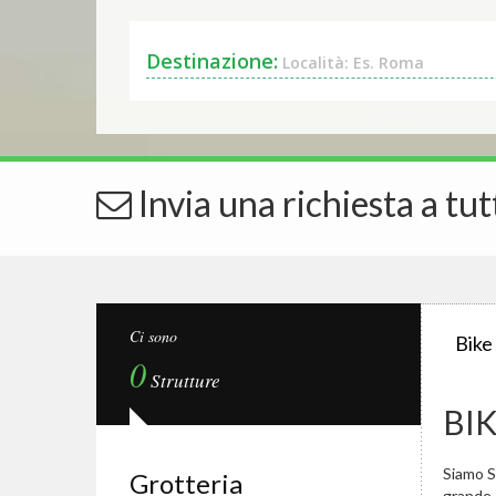
Destinazione:
Località: Es. Roma
Invia una richiesta a tut
Ci sono
Bike
0
Strutture
BI
Siamo Sp
Grotteria
grande.