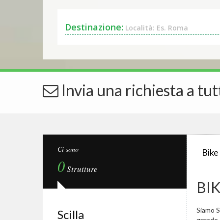
Destinazione:
Località: Es. Roma
Invia una richiesta a tut
Ci sono
Bike
0
Strutture
BIK
Siamo Sp
Scilla
grande.