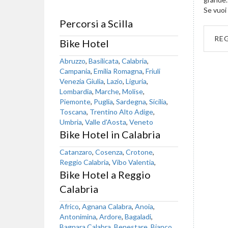
Se vuoi 
Percorsi a Scilla
RE
Bike Hotel
Abruzzo
,
Basilicata
,
Calabria
,
Campania
,
Emilia Romagna
,
Friuli
Venezia Giulia
,
Lazio
,
Liguria
,
Lombardia
,
Marche
,
Molise
,
Piemonte
,
Puglia
,
Sardegna
,
Sicilia
,
Toscana
,
Trentino Alto Adige
,
Umbria
,
Valle d'Aosta
,
Veneto
Bike Hotel in Calabria
Catanzaro
,
Cosenza
,
Crotone
,
Reggio Calabria
,
Vibo Valentia
,
Bike Hotel a Reggio
Calabria
Africo
,
Agnana Calabra
,
Anoia
,
Antonimina
,
Ardore
,
Bagaladi
,
Bagnara Calabra
,
Benestare
,
Bianco
,