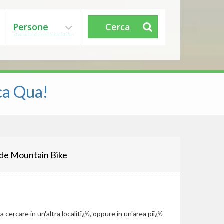
Persone
Cerca
ca Qua!
de Mountain Bike
cercare in un'altra localitï¿½, oppure in un'area piï¿½