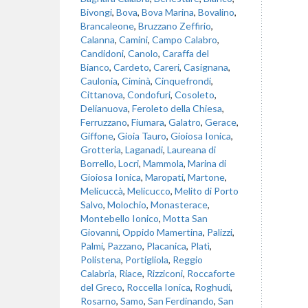
Bivongi
,
Bova
,
Bova Marina
,
Bovalino
,
Brancaleone
,
Bruzzano Zeffirio
,
Calanna
,
Camini
,
Campo Calabro
,
Candidoni
,
Canolo
,
Caraffa del
Bianco
,
Cardeto
,
Careri
,
Casignana
,
Caulonia
,
Ciminà
,
Cinquefrondi
,
Cittanova
,
Condofuri
,
Cosoleto
,
Delianuova
,
Feroleto della Chiesa
,
Ferruzzano
,
Fiumara
,
Galatro
,
Gerace
,
Giffone
,
Gioia Tauro
,
Gioiosa Ionica
,
Grotteria
,
Laganadi
,
Laureana di
Borrello
,
Locri
,
Mammola
,
Marina di
Gioiosa Ionica
,
Maropati
,
Martone
,
Melicuccà
,
Melicucco
,
Melito di Porto
Salvo
,
Molochio
,
Monasterace
,
Montebello Ionico
,
Motta San
Giovanni
,
Oppido Mamertina
,
Palizzi
,
Palmi
,
Pazzano
,
Placanica
,
Platì
,
Polistena
,
Portigliola
,
Reggio
Calabria
,
Riace
,
Rizziconi
,
Roccaforte
del Greco
,
Roccella Ionica
,
Roghudi
,
Rosarno
,
Samo
,
San Ferdinando
,
San