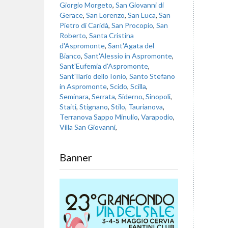
Giorgio Morgeto
,
San Giovanni di
Gerace
,
San Lorenzo
,
San Luca
,
San
Pietro di Caridà
,
San Procopio
,
San
Roberto
,
Santa Cristina
d'Aspromonte
,
Sant'Agata del
Bianco
,
Sant'Alessio in Aspromonte
,
Sant'Eufemia d'Aspromonte
,
Sant'Ilario dello Ionio
,
Santo Stefano
in Aspromonte
,
Scido
,
Scilla
,
Seminara
,
Serrata
,
Siderno
,
Sinopoli
,
Staiti
,
Stignano
,
Stilo
,
Taurianova
,
Terranova Sappo Minulio
,
Varapodio
,
Villa San Giovanni
,
Banner