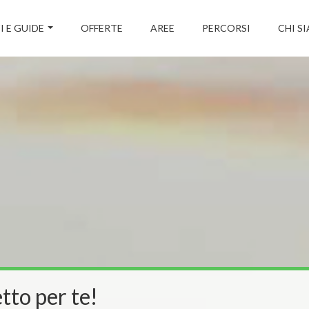
I E GUIDE
OFFERTE
AREE
PERCORSI
CHI S
tto per te!