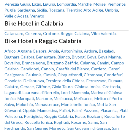
Venezia Giulia
,
Lazio
,
Liguria
,
Lombardia
,
Marche
,
Molise
,
Piemonte
,
Puglia
,
Sardegna
,
Sicilia
,
Toscana
,
Trentino Alto Adige
,
Umbria
,
Valle d'Aosta
,
Veneto
Bike Hotel in Calabria
Catanzaro
,
Cosenza
,
Crotone
,
Reggio Calabria
,
Vibo Valentia
,
Bike Hotel a Reggio Calabria
Africo
,
Agnana Calabra
,
Anoia
,
Antonimina
,
Ardore
,
Bagaladi
,
Bagnara Calabra
,
Benestare
,
Bianco
,
Bivongi
,
Bova
,
Bova Marina
,
Bovalino
,
Brancaleone
,
Bruzzano Zeffirio
,
Calanna
,
Camini
,
Campo
Calabro
,
Candidoni
,
Canolo
,
Caraffa del Bianco
,
Cardeto
,
Careri
,
Casignana
,
Caulonia
,
Ciminà
,
Cinquefrondi
,
Cittanova
,
Condofuri
,
Cosoleto
,
Delianuova
,
Feroleto della Chiesa
,
Ferruzzano
,
Fiumara
,
Galatro
,
Gerace
,
Giffone
,
Gioia Tauro
,
Gioiosa Ionica
,
Grotteria
,
Laganadi
,
Laureana di Borrello
,
Locri
,
Mammola
,
Marina di Gioiosa
Ionica
,
Maropati
,
Martone
,
Melicuccà
,
Melicucco
,
Melito di Porto
Salvo
,
Molochio
,
Monasterace
,
Montebello Ionico
,
Motta San
Giovanni
,
Oppido Mamertina
,
Palizzi
,
Palmi
,
Pazzano
,
Placanica
,
Platì
,
Polistena
,
Portigliola
,
Reggio Calabria
,
Riace
,
Rizziconi
,
Roccaforte
del Greco
,
Roccella Ionica
,
Roghudi
,
Rosarno
,
Samo
,
San
Ferdinando
,
San Giorgio Morgeto
,
San Giovanni di Gerace
,
San