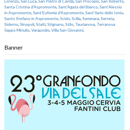
Lorenzo
,
San Luca
,
San Pietro di Caridà
,
San Procopio
,
San Roberto
,
Santa Cristina d'Aspromonte
,
Sant'Agata del Bianco
,
Sant'Alessio
in Aspromonte
,
Sant'Eufemia d'Aspromonte
,
Sant'Ilario dello Ionio
,
Santo Stefano in Aspromonte
,
Scido
,
Scilla
,
Seminara
,
Serrata
,
Siderno
,
Sinopoli
,
Staiti
,
Stignano
,
Stilo
,
Taurianova
,
Terranova
Sappo Minulio
,
Varapodio
,
Villa San Giovanni
,
Banner