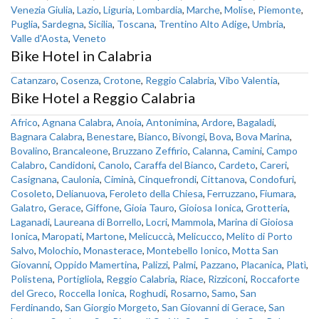
Venezia Giulia
,
Lazio
,
Liguria
,
Lombardia
,
Marche
,
Molise
,
Piemonte
,
Puglia
,
Sardegna
,
Sicilia
,
Toscana
,
Trentino Alto Adige
,
Umbria
,
Valle d'Aosta
,
Veneto
Bike Hotel in Calabria
Catanzaro
,
Cosenza
,
Crotone
,
Reggio Calabria
,
Vibo Valentia
,
Bike Hotel a Reggio Calabria
Africo
,
Agnana Calabra
,
Anoia
,
Antonimina
,
Ardore
,
Bagaladi
,
Bagnara Calabra
,
Benestare
,
Bianco
,
Bivongi
,
Bova
,
Bova Marina
,
Bovalino
,
Brancaleone
,
Bruzzano Zeffirio
,
Calanna
,
Camini
,
Campo
Calabro
,
Candidoni
,
Canolo
,
Caraffa del Bianco
,
Cardeto
,
Careri
,
Casignana
,
Caulonia
,
Ciminà
,
Cinquefrondi
,
Cittanova
,
Condofuri
,
Cosoleto
,
Delianuova
,
Feroleto della Chiesa
,
Ferruzzano
,
Fiumara
,
Galatro
,
Gerace
,
Giffone
,
Gioia Tauro
,
Gioiosa Ionica
,
Grotteria
,
Laganadi
,
Laureana di Borrello
,
Locri
,
Mammola
,
Marina di Gioiosa
Ionica
,
Maropati
,
Martone
,
Melicuccà
,
Melicucco
,
Melito di Porto
Salvo
,
Molochio
,
Monasterace
,
Montebello Ionico
,
Motta San
Giovanni
,
Oppido Mamertina
,
Palizzi
,
Palmi
,
Pazzano
,
Placanica
,
Platì
,
Polistena
,
Portigliola
,
Reggio Calabria
,
Riace
,
Rizziconi
,
Roccaforte
del Greco
,
Roccella Ionica
,
Roghudi
,
Rosarno
,
Samo
,
San
Ferdinando
,
San Giorgio Morgeto
,
San Giovanni di Gerace
,
San