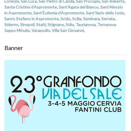
Lorenzo
,
San Luca
,
San Pietro di Caridà
,
San Procopio
,
San Roberto
,
Santa Cristina d'Aspromonte
,
Sant'Agata del Bianco
,
Sant'Alessio
in Aspromonte
,
Sant'Eufemia d'Aspromonte
,
Sant'Ilario dello Ionio
,
Santo Stefano in Aspromonte
,
Scido
,
Scilla
,
Seminara
,
Serrata
,
Siderno
,
Sinopoli
,
Staiti
,
Stignano
,
Stilo
,
Taurianova
,
Terranova
Sappo Minulio
,
Varapodio
,
Villa San Giovanni
,
Banner