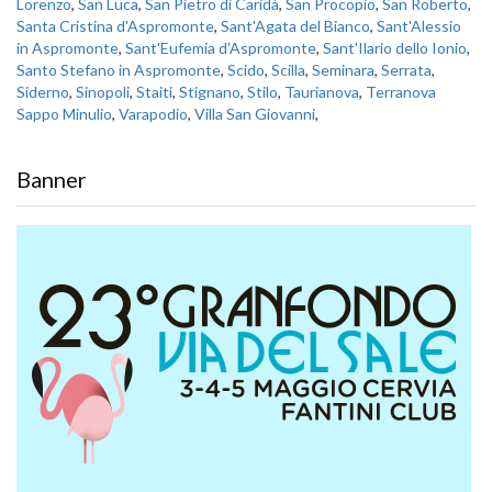
Lorenzo
,
San Luca
,
San Pietro di Caridà
,
San Procopio
,
San Roberto
,
Santa Cristina d'Aspromonte
,
Sant'Agata del Bianco
,
Sant'Alessio
in Aspromonte
,
Sant'Eufemia d'Aspromonte
,
Sant'Ilario dello Ionio
,
Santo Stefano in Aspromonte
,
Scido
,
Scilla
,
Seminara
,
Serrata
,
Siderno
,
Sinopoli
,
Staiti
,
Stignano
,
Stilo
,
Taurianova
,
Terranova
Sappo Minulio
,
Varapodio
,
Villa San Giovanni
,
Banner