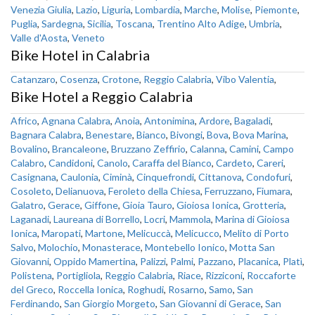
Venezia Giulia
,
Lazio
,
Liguria
,
Lombardia
,
Marche
,
Molise
,
Piemonte
,
Puglia
,
Sardegna
,
Sicilia
,
Toscana
,
Trentino Alto Adige
,
Umbria
,
Valle d'Aosta
,
Veneto
Bike Hotel in Calabria
Catanzaro
,
Cosenza
,
Crotone
,
Reggio Calabria
,
Vibo Valentia
,
Bike Hotel a Reggio Calabria
Africo
,
Agnana Calabra
,
Anoia
,
Antonimina
,
Ardore
,
Bagaladi
,
Bagnara Calabra
,
Benestare
,
Bianco
,
Bivongi
,
Bova
,
Bova Marina
,
Bovalino
,
Brancaleone
,
Bruzzano Zeffirio
,
Calanna
,
Camini
,
Campo
Calabro
,
Candidoni
,
Canolo
,
Caraffa del Bianco
,
Cardeto
,
Careri
,
Casignana
,
Caulonia
,
Ciminà
,
Cinquefrondi
,
Cittanova
,
Condofuri
,
Cosoleto
,
Delianuova
,
Feroleto della Chiesa
,
Ferruzzano
,
Fiumara
,
Galatro
,
Gerace
,
Giffone
,
Gioia Tauro
,
Gioiosa Ionica
,
Grotteria
,
Laganadi
,
Laureana di Borrello
,
Locri
,
Mammola
,
Marina di Gioiosa
Ionica
,
Maropati
,
Martone
,
Melicuccà
,
Melicucco
,
Melito di Porto
Salvo
,
Molochio
,
Monasterace
,
Montebello Ionico
,
Motta San
Giovanni
,
Oppido Mamertina
,
Palizzi
,
Palmi
,
Pazzano
,
Placanica
,
Platì
,
Polistena
,
Portigliola
,
Reggio Calabria
,
Riace
,
Rizziconi
,
Roccaforte
del Greco
,
Roccella Ionica
,
Roghudi
,
Rosarno
,
Samo
,
San
Ferdinando
,
San Giorgio Morgeto
,
San Giovanni di Gerace
,
San