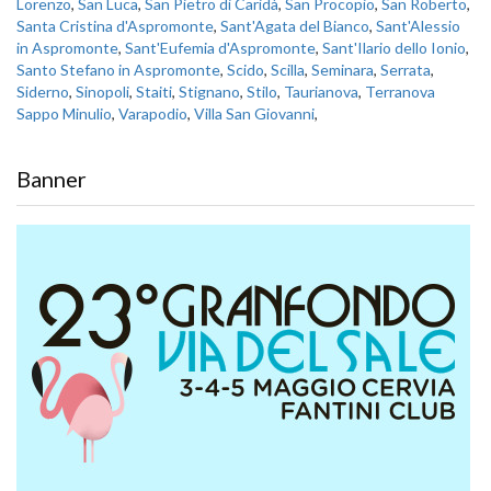
Lorenzo
,
San Luca
,
San Pietro di Caridà
,
San Procopio
,
San Roberto
,
Santa Cristina d'Aspromonte
,
Sant'Agata del Bianco
,
Sant'Alessio
in Aspromonte
,
Sant'Eufemia d'Aspromonte
,
Sant'Ilario dello Ionio
,
Santo Stefano in Aspromonte
,
Scido
,
Scilla
,
Seminara
,
Serrata
,
Siderno
,
Sinopoli
,
Staiti
,
Stignano
,
Stilo
,
Taurianova
,
Terranova
Sappo Minulio
,
Varapodio
,
Villa San Giovanni
,
Banner