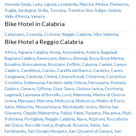
Venezia Giulia
,
Lazio
,
Liguria
,
Lombardia
,
Marche
,
Molise
,
Piemonte
,
Puglia
,
Sardegna
,
Sicilia
,
Toscana
,
Trentino Alto Adige
,
Umbria
,
Valle d'Aosta
,
Veneto
Bike Hotel in Calabria
Catanzaro
,
Cosenza
,
Crotone
,
Reggio Calabria
,
Vibo Valentia
,
Bike Hotel a Reggio Calabria
Africo
,
Agnana Calabra
,
Anoia
,
Antonimina
,
Ardore
,
Bagaladi
,
Bagnara Calabra
,
Benestare
,
Bianco
,
Bivongi
,
Bova
,
Bova Marina
,
Bovalino
,
Brancaleone
,
Bruzzano Zeffirio
,
Calanna
,
Camini
,
Campo
Calabro
,
Candidoni
,
Canolo
,
Caraffa del Bianco
,
Cardeto
,
Careri
,
Casignana
,
Caulonia
,
Ciminà
,
Cinquefrondi
,
Cittanova
,
Condofuri
,
Cosoleto
,
Delianuova
,
Feroleto della Chiesa
,
Ferruzzano
,
Fiumara
,
Galatro
,
Gerace
,
Giffone
,
Gioia Tauro
,
Gioiosa Ionica
,
Grotteria
,
Laganadi
,
Laureana di Borrello
,
Locri
,
Mammola
,
Marina di Gioiosa
Ionica
,
Maropati
,
Martone
,
Melicuccà
,
Melicucco
,
Melito di Porto
Salvo
,
Molochio
,
Monasterace
,
Montebello Ionico
,
Motta San
Giovanni
,
Oppido Mamertina
,
Palizzi
,
Palmi
,
Pazzano
,
Placanica
,
Platì
,
Polistena
,
Portigliola
,
Reggio Calabria
,
Riace
,
Rizziconi
,
Roccaforte
del Greco
,
Roccella Ionica
,
Roghudi
,
Rosarno
,
Samo
,
San
Ferdinando
,
San Giorgio Morgeto
,
San Giovanni di Gerace
,
San