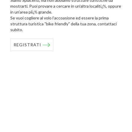
Siamo Spiacenti, ma non abbiamo strutture turistiche da
mostrarti. Puoi provare a cercare in un'altra localitï¿½, oppure
in un'area piï¿½ grande.
Se vuoi cogliere al volo l'accoasione ed essere la prima
struttura turistica "bike friendly" della tua zona, contattaci
subito.
REGISTRATI