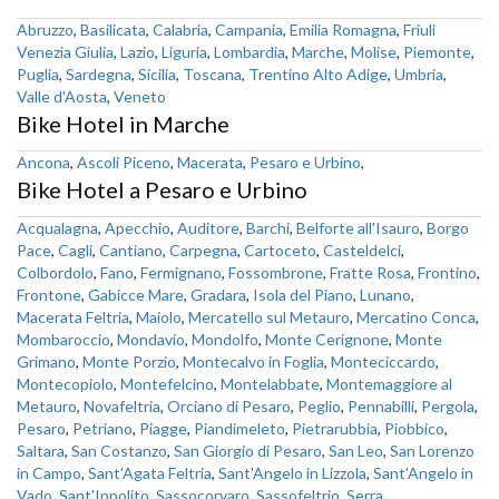
Abruzzo
,
Basilicata
,
Calabria
,
Campania
,
Emilia Romagna
,
Friuli
Venezia Giulia
,
Lazio
,
Liguria
,
Lombardia
,
Marche
,
Molise
,
Piemonte
,
Puglia
,
Sardegna
,
Sicilia
,
Toscana
,
Trentino Alto Adige
,
Umbria
,
Valle d'Aosta
,
Veneto
Bike Hotel in Marche
Ancona
,
Ascoli Piceno
,
Macerata
,
Pesaro e Urbino
,
Bike Hotel a Pesaro e Urbino
Acqualagna
,
Apecchio
,
Auditore
,
Barchi
,
Belforte all'Isauro
,
Borgo
Pace
,
Cagli
,
Cantiano
,
Carpegna
,
Cartoceto
,
Casteldelci
,
Colbordolo
,
Fano
,
Fermignano
,
Fossombrone
,
Fratte Rosa
,
Frontino
,
Frontone
,
Gabicce Mare
,
Gradara
,
Isola del Piano
,
Lunano
,
Macerata Feltria
,
Maiolo
,
Mercatello sul Metauro
,
Mercatino Conca
,
Mombaroccio
,
Mondavio
,
Mondolfo
,
Monte Cerignone
,
Monte
Grimano
,
Monte Porzio
,
Montecalvo in Foglia
,
Monteciccardo
,
Montecopiolo
,
Montefelcino
,
Montelabbate
,
Montemaggiore al
Metauro
,
Novafeltria
,
Orciano di Pesaro
,
Peglio
,
Pennabilli
,
Pergola
,
Pesaro
,
Petriano
,
Piagge
,
Piandimeleto
,
Pietrarubbia
,
Piobbico
,
Saltara
,
San Costanzo
,
San Giorgio di Pesaro
,
San Leo
,
San Lorenzo
in Campo
,
Sant'Agata Feltria
,
Sant'Angelo in Lizzola
,
Sant'Angelo in
Vado
,
Sant'Ippolito
,
Sassocorvaro
,
Sassofeltrio
,
Serra