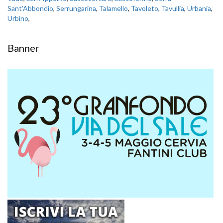
Sant'Abbondio
,
Serrungarina
,
Talamello
,
Tavoleto
,
Tavullia
,
Urbania
,
Urbino
,
Banner