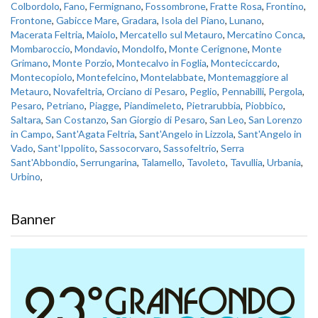
Colbordolo
,
Fano
,
Fermignano
,
Fossombrone
,
Fratte Rosa
,
Frontino
,
Frontone
,
Gabicce Mare
,
Gradara
,
Isola del Piano
,
Lunano
,
Macerata Feltria
,
Maiolo
,
Mercatello sul Metauro
,
Mercatino Conca
,
Mombaroccio
,
Mondavio
,
Mondolfo
,
Monte Cerignone
,
Monte
Grimano
,
Monte Porzio
,
Montecalvo in Foglia
,
Monteciccardo
,
Montecopiolo
,
Montefelcino
,
Montelabbate
,
Montemaggiore al
Metauro
,
Novafeltria
,
Orciano di Pesaro
,
Peglio
,
Pennabilli
,
Pergola
,
Pesaro
,
Petriano
,
Piagge
,
Piandimeleto
,
Pietrarubbia
,
Piobbico
,
Saltara
,
San Costanzo
,
San Giorgio di Pesaro
,
San Leo
,
San Lorenzo
in Campo
,
Sant'Agata Feltria
,
Sant'Angelo in Lizzola
,
Sant'Angelo in
Vado
,
Sant'Ippolito
,
Sassocorvaro
,
Sassofeltrio
,
Serra
Sant'Abbondio
,
Serrungarina
,
Talamello
,
Tavoleto
,
Tavullia
,
Urbania
,
Urbino
,
Banner