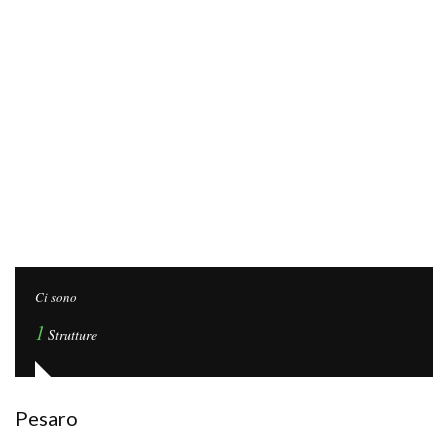
Ci sono
1
Strutture
Pesaro