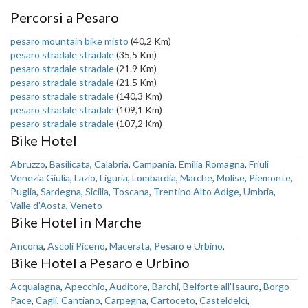
Percorsi a Pesaro
pesaro mountain bike misto
(40,2 Km)
pesaro stradale stradale
(35,5 Km)
pesaro stradale stradale
(21.9 Km)
pesaro stradale stradale
(21.5 Km)
pesaro stradale stradale
(140,3 Km)
pesaro stradale stradale
(109,1 Km)
pesaro stradale stradale
(107,2 Km)
Bike Hotel
Abruzzo
,
Basilicata
,
Calabria
,
Campania
,
Emilia Romagna
,
Friuli
Venezia Giulia
,
Lazio
,
Liguria
,
Lombardia
,
Marche
,
Molise
,
Piemonte
,
Puglia
,
Sardegna
,
Sicilia
,
Toscana
,
Trentino Alto Adige
,
Umbria
,
Valle d'Aosta
,
Veneto
Bike Hotel in Marche
Ancona
,
Ascoli Piceno
,
Macerata
,
Pesaro e Urbino
,
Bike Hotel a Pesaro e Urbino
Acqualagna
,
Apecchio
,
Auditore
,
Barchi
,
Belforte all'Isauro
,
Borgo
Pace
,
Cagli
,
Cantiano
,
Carpegna
,
Cartoceto
,
Casteldelci
,