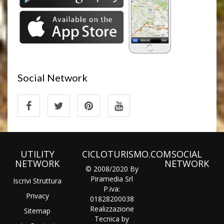
Social Network
UTILITY
CICLOTURISMO.COM
SOCIAL
NETWORK
NETWORK
© 2008/2020 By
Piramedia Srl
Iscrivi Struttura
P.iva:
Privacy
01828200038
Realizzazione
Sitemap
Tecnica by