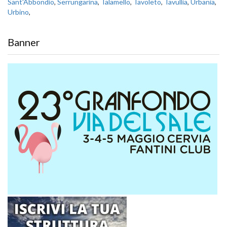
Sant'Abbondio
,
Serrungarina
,
Talamello
,
Tavoleto
,
Tavullia
,
Urbania
,
Urbino
,
Banner