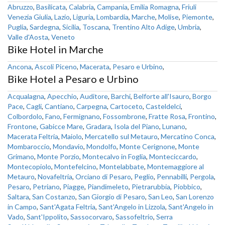
Abruzzo
,
Basilicata
,
Calabria
,
Campania
,
Emilia Romagna
,
Friuli
Venezia Giulia
,
Lazio
,
Liguria
,
Lombardia
,
Marche
,
Molise
,
Piemonte
,
Puglia
,
Sardegna
,
Sicilia
,
Toscana
,
Trentino Alto Adige
,
Umbria
,
Valle d'Aosta
,
Veneto
Bike Hotel in Marche
Ancona
,
Ascoli Piceno
,
Macerata
,
Pesaro e Urbino
,
Bike Hotel a Pesaro e Urbino
Acqualagna
,
Apecchio
,
Auditore
,
Barchi
,
Belforte all'Isauro
,
Borgo
Pace
,
Cagli
,
Cantiano
,
Carpegna
,
Cartoceto
,
Casteldelci
,
Colbordolo
,
Fano
,
Fermignano
,
Fossombrone
,
Fratte Rosa
,
Frontino
,
Frontone
,
Gabicce Mare
,
Gradara
,
Isola del Piano
,
Lunano
,
Macerata Feltria
,
Maiolo
,
Mercatello sul Metauro
,
Mercatino Conca
,
Mombaroccio
,
Mondavio
,
Mondolfo
,
Monte Cerignone
,
Monte
Grimano
,
Monte Porzio
,
Montecalvo in Foglia
,
Monteciccardo
,
Montecopiolo
,
Montefelcino
,
Montelabbate
,
Montemaggiore al
Metauro
,
Novafeltria
,
Orciano di Pesaro
,
Peglio
,
Pennabilli
,
Pergola
,
Pesaro
,
Petriano
,
Piagge
,
Piandimeleto
,
Pietrarubbia
,
Piobbico
,
Saltara
,
San Costanzo
,
San Giorgio di Pesaro
,
San Leo
,
San Lorenzo
in Campo
,
Sant'Agata Feltria
,
Sant'Angelo in Lizzola
,
Sant'Angelo in
Vado
,
Sant'Ippolito
,
Sassocorvaro
,
Sassofeltrio
,
Serra