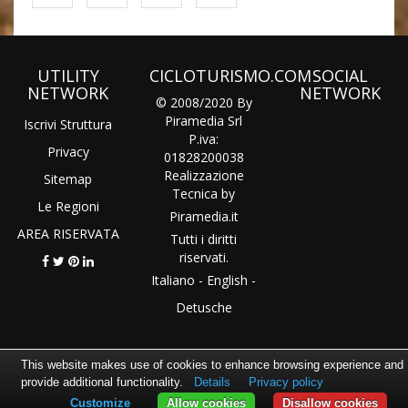
UTILITY
CICLOTURISMO.COM
SOCIAL
NETWORK
NETWORK
© 2008/2020 By
Piramedia Srl
Iscrivi Struttura
P.iva:
Privacy
01828200038
Realizzazione
Sitemap
Tecnica by
Le Regioni
Piramedia
.it
AREA RISERVATA
Tutti i diritti
riservati.
Italiano
-
English
-
Detusche
This website makes use of cookies to enhance browsing experience and
provide additional functionality.
Details
Privacy policy
Customize
Allow cookies
Disallow cookies