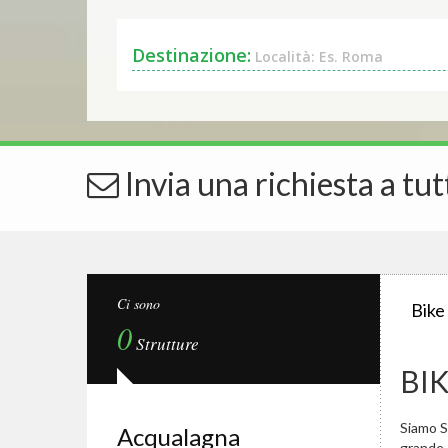
Destinazione:
Località: Es. Roma
Invia una richiesta a tut
Ci sono
Bike
0
Strutture
BI
Siamo Sp
Acqualagna
grande.