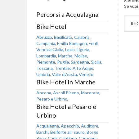
Se vuoi 
Percorsi a Acqualagna
RE
Bike Hotel
Abruzzo
,
Basilicata
,
Calabria
,
Campania
,
Emilia Romagna
,
Friuli
Venezia Giulia
,
Lazio
,
Liguria
,
Lombardia
,
Marche
,
Molise
,
Piemonte
,
Puglia
,
Sardegna
,
Sicilia
,
Toscana
,
Trentino Alto Adige
,
Umbria
,
Valle d'Aosta
,
Veneto
Bike Hotel in Marche
Ancona
,
Ascoli Piceno
,
Macerata
,
Pesaro e Urbino
,
Bike Hotel a Pesaro e
Urbino
Acqualagna
,
Apecchio
,
Auditore
,
Barchi
,
Belforte all'Isauro
,
Borgo
Pace
,
Cagli
,
Cantiano
,
Carpegna
,