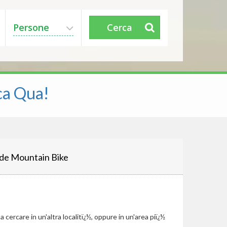
Persone
Cerca
ca Qua!
de Mountain Bike
cercare in un'altra localitï¿½, oppure in un'area piï¿½