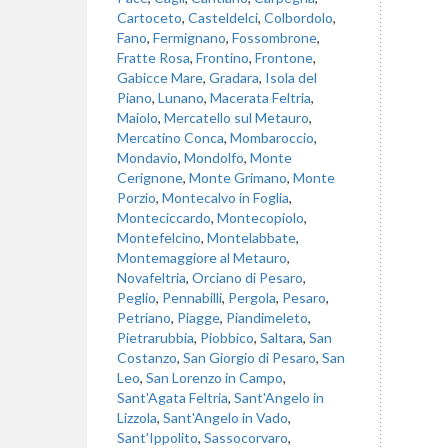
Cartoceto
,
Casteldelci
,
Colbordolo
,
Fano
,
Fermignano
,
Fossombrone
,
Fratte Rosa
,
Frontino
,
Frontone
,
Gabicce Mare
,
Gradara
,
Isola del
Piano
,
Lunano
,
Macerata Feltria
,
Maiolo
,
Mercatello sul Metauro
,
Mercatino Conca
,
Mombaroccio
,
Mondavio
,
Mondolfo
,
Monte
Cerignone
,
Monte Grimano
,
Monte
Porzio
,
Montecalvo in Foglia
,
Monteciccardo
,
Montecopiolo
,
Montefelcino
,
Montelabbate
,
Montemaggiore al Metauro
,
Novafeltria
,
Orciano di Pesaro
,
Peglio
,
Pennabilli
,
Pergola
,
Pesaro
,
Petriano
,
Piagge
,
Piandimeleto
,
Pietrarubbia
,
Piobbico
,
Saltara
,
San
Costanzo
,
San Giorgio di Pesaro
,
San
Leo
,
San Lorenzo in Campo
,
Sant'Agata Feltria
,
Sant'Angelo in
Lizzola
,
Sant'Angelo in Vado
,
Sant'Ippolito
,
Sassocorvaro
,