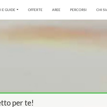
I E GUIDE
OFFERTE
AREE
PERCORSI
CHI S
tto per te!