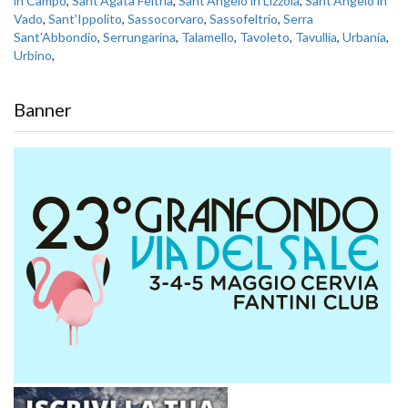
in Campo
,
Sant'Agata Feltria
,
Sant'Angelo in Lizzola
,
Sant'Angelo in
Vado
,
Sant'Ippolito
,
Sassocorvaro
,
Sassofeltrio
,
Serra
Sant'Abbondio
,
Serrungarina
,
Talamello
,
Tavoleto
,
Tavullia
,
Urbania
,
Urbino
,
Banner