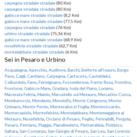
carpegna stradale stradale
(80 Km)
carpegna stradale stradale
(80 Km)
gabicce mare stradale stradale
(8,2 Km)
gabicce mare stradale stradale
(77,5 Km)
carpegna stradale stradale
(76 Km)
urbino stradale stradale
(75,36 Km)
gabicce mare stradale stradale
(68,9 Km)
novafeltria stradale stradale
(62,7 Km)
montelabbate stradale stradale
(6 Km)
Sei in Pesaro e Urbino
Acqualagna
,
Apecchio
,
Auditore
,
Barchi
,
Belforte all'Isauro
,
Borgo
Pace
,
Cagli
,
Cantiano
,
Carpegna
,
Cartoceto
,
Casteldelci
,
Colbordolo
,
Fano
,
Fermignano
,
Fossombrone
,
Fratte Rosa
,
Frontino
,
Frontone
,
Gabicce Mare
,
Gradara
,
Isola del Piano
,
Lunano
,
Macerata Feltria
,
Maiolo
,
Mercatello sul Metauro
,
Mercatino Conca
,
Mombaroccio
,
Mondavio
,
Mondolfo
,
Monte Cerignone
,
Monte
Grimano
,
Monte Porzio
,
Montecalvo in Foglia
,
Monteciccardo
,
Montecopiolo
,
Montefelcino
,
Montelabbate
,
Montemaggiore al
Metauro
,
Novafeltria
,
Orciano di Pesaro
,
Peglio
,
Pennabilli
,
Pergola
,
Pesaro
,
Petriano
,
Piagge
,
Piandimeleto
,
Pietrarubbia
,
Piobbico
,
Saltara
,
San Costanzo
,
San Giorgio di Pesaro
,
San Leo
,
San Lorenzo