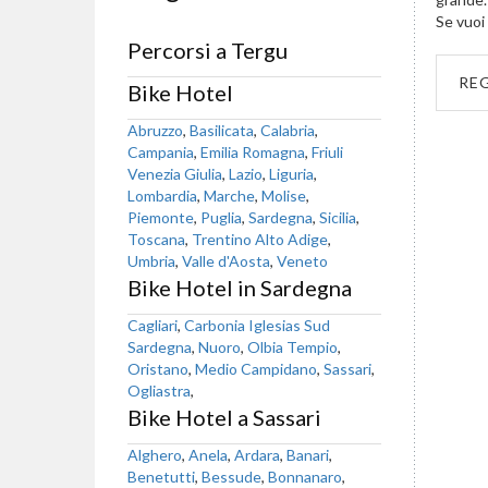
Se vuoi 
Percorsi a Tergu
RE
Bike Hotel
Abruzzo
,
Basilicata
,
Calabria
,
Campania
,
Emilia Romagna
,
Friuli
Venezia Giulia
,
Lazio
,
Liguria
,
Lombardia
,
Marche
,
Molise
,
Piemonte
,
Puglia
,
Sardegna
,
Sicilia
,
Toscana
,
Trentino Alto Adige
,
Umbria
,
Valle d'Aosta
,
Veneto
Bike Hotel in Sardegna
Cagliari
,
Carbonia Iglesias Sud
Sardegna
,
Nuoro
,
Olbia Tempio
,
Oristano
,
Medio Campidano
,
Sassari
,
Ogliastra
,
Bike Hotel a Sassari
Alghero
,
Anela
,
Ardara
,
Banari
,
Benetutti
,
Bessude
,
Bonnanaro
,