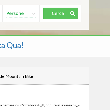
Persone
Cerca
ca Qua!
de Mountain Bike
cercare in un'altra localitï¿½, oppure in un'area piï¿½