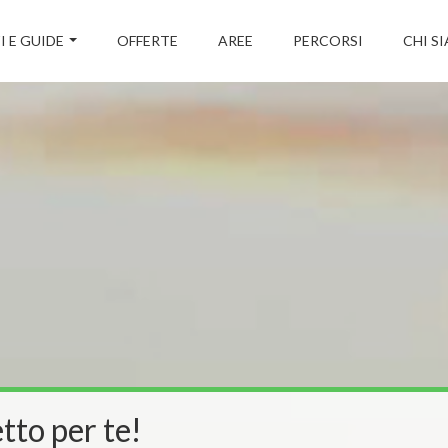
I E GUIDE
OFFERTE
AREE
PERCORSI
CHI S
tto per te!