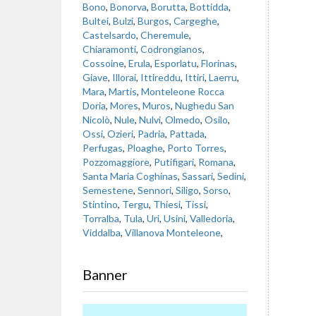
Bono
,
Bonorva
,
Borutta
,
Bottidda
,
Bultei
,
Bulzi
,
Burgos
,
Cargeghe
,
Castelsardo
,
Cheremule
,
Chiaramonti
,
Codrongianos
,
Cossoine
,
Erula
,
Esporlatu
,
Florinas
,
Giave
,
Illorai
,
Ittireddu
,
Ittiri
,
Laerru
,
Mara
,
Martis
,
Monteleone Rocca
Doria
,
Mores
,
Muros
,
Nughedu San
Nicolò
,
Nule
,
Nulvi
,
Olmedo
,
Osilo
,
Ossi
,
Ozieri
,
Padria
,
Pattada
,
Perfugas
,
Ploaghe
,
Porto Torres
,
Pozzomaggiore
,
Putifigari
,
Romana
,
Santa Maria Coghinas
,
Sassari
,
Sedini
,
Semestene
,
Sennori
,
Siligo
,
Sorso
,
Stintino
,
Tergu
,
Thiesi
,
Tissi
,
Torralba
,
Tula
,
Uri
,
Usini
,
Valledoria
,
Viddalba
,
Villanova Monteleone
,
Banner