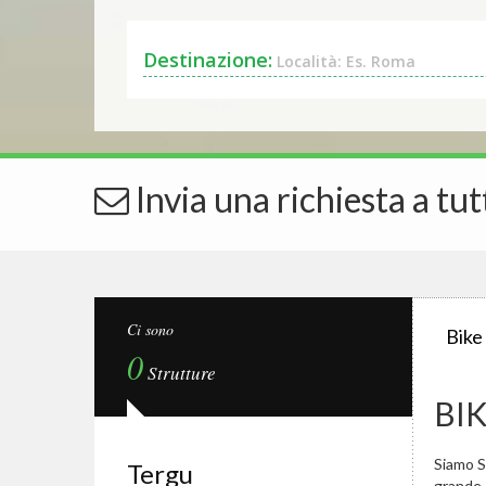
Destinazione:
Località: Es. Roma
Invia una richiesta a tut
Ci sono
Bike
0
Strutture
BI
Siamo Sp
Tergu
grande.