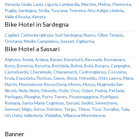
Venezia Giulia
,
Lazio
,
Liguria
,
Lombardia
,
Marche
,
Molise
,
Piemonte
,
Puglia
,
Sardegna
,
Sicilia
,
Toscana
,
Trentino Alto Adige
,
Umbria
,
Valle d'Aosta
,
Veneto
Bike Hotel in Sardegna
Cagliari
,
Carbonia Iglesias Sud Sardegna
,
Nuoro
,
Olbia Tempio
,
Oristano
,
Medio Campidano
,
Sassari
,
Ogliastra
,
Bike Hotel a Sassari
Alghero
,
Anela
,
Ardara
,
Banari
,
Benetutti
,
Bessude
,
Bonnanaro
,
Bono
,
Bonorva
,
Borutta
,
Bottidda
,
Bultei
,
Bulzi
,
Burgos
,
Cargeghe
,
Castelsardo
,
Cheremule
,
Chiaramonti
,
Codrongianos
,
Cossoine
,
Erula
,
Esporlatu
,
Florinas
,
Giave
,
Illorai
,
Ittireddu
,
Ittiri
,
Laerru
,
Mara
,
Martis
,
Monteleone Rocca Doria
,
Mores
,
Muros
,
Nughedu San
Nicolò
,
Nule
,
Nulvi
,
Olmedo
,
Osilo
,
Ossi
,
Ozieri
,
Padria
,
Pattada
,
Perfugas
,
Ploaghe
,
Porto Torres
,
Pozzomaggiore
,
Putifigari
,
Romana
,
Santa Maria Coghinas
,
Sassari
,
Sedini
,
Semestene
,
Sennori
,
Siligo
,
Sorso
,
Stintino
,
Tergu
,
Thiesi
,
Tissi
,
Torralba
,
Tula
,
Uri
,
Usini
,
Valledoria
,
Viddalba
,
Villanova Monteleone
,
Banner