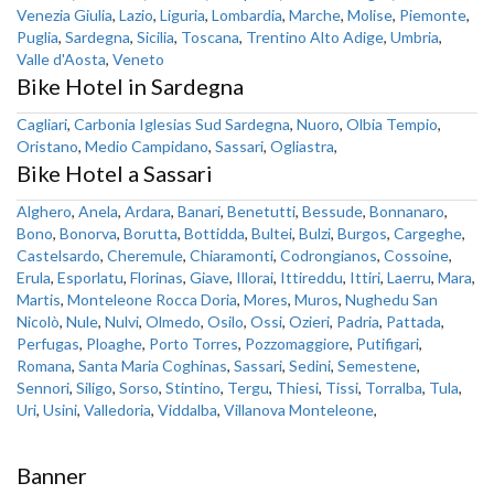
Venezia Giulia
,
Lazio
,
Liguria
,
Lombardia
,
Marche
,
Molise
,
Piemonte
,
Puglia
,
Sardegna
,
Sicilia
,
Toscana
,
Trentino Alto Adige
,
Umbria
,
Valle d'Aosta
,
Veneto
Bike Hotel in Sardegna
Cagliari
,
Carbonia Iglesias Sud Sardegna
,
Nuoro
,
Olbia Tempio
,
Oristano
,
Medio Campidano
,
Sassari
,
Ogliastra
,
Bike Hotel a Sassari
Alghero
,
Anela
,
Ardara
,
Banari
,
Benetutti
,
Bessude
,
Bonnanaro
,
Bono
,
Bonorva
,
Borutta
,
Bottidda
,
Bultei
,
Bulzi
,
Burgos
,
Cargeghe
,
Castelsardo
,
Cheremule
,
Chiaramonti
,
Codrongianos
,
Cossoine
,
Erula
,
Esporlatu
,
Florinas
,
Giave
,
Illorai
,
Ittireddu
,
Ittiri
,
Laerru
,
Mara
,
Martis
,
Monteleone Rocca Doria
,
Mores
,
Muros
,
Nughedu San
Nicolò
,
Nule
,
Nulvi
,
Olmedo
,
Osilo
,
Ossi
,
Ozieri
,
Padria
,
Pattada
,
Perfugas
,
Ploaghe
,
Porto Torres
,
Pozzomaggiore
,
Putifigari
,
Romana
,
Santa Maria Coghinas
,
Sassari
,
Sedini
,
Semestene
,
Sennori
,
Siligo
,
Sorso
,
Stintino
,
Tergu
,
Thiesi
,
Tissi
,
Torralba
,
Tula
,
Uri
,
Usini
,
Valledoria
,
Viddalba
,
Villanova Monteleone
,
Banner