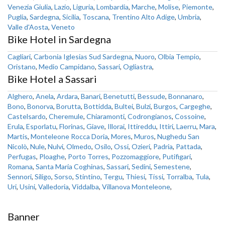
Venezia Giulia
,
Lazio
,
Liguria
,
Lombardia
,
Marche
,
Molise
,
Piemonte
,
Puglia
,
Sardegna
,
Sicilia
,
Toscana
,
Trentino Alto Adige
,
Umbria
,
Valle d'Aosta
,
Veneto
Bike Hotel in Sardegna
Cagliari
,
Carbonia Iglesias Sud Sardegna
,
Nuoro
,
Olbia Tempio
,
Oristano
,
Medio Campidano
,
Sassari
,
Ogliastra
,
Bike Hotel a Sassari
Alghero
,
Anela
,
Ardara
,
Banari
,
Benetutti
,
Bessude
,
Bonnanaro
,
Bono
,
Bonorva
,
Borutta
,
Bottidda
,
Bultei
,
Bulzi
,
Burgos
,
Cargeghe
,
Castelsardo
,
Cheremule
,
Chiaramonti
,
Codrongianos
,
Cossoine
,
Erula
,
Esporlatu
,
Florinas
,
Giave
,
Illorai
,
Ittireddu
,
Ittiri
,
Laerru
,
Mara
,
Martis
,
Monteleone Rocca Doria
,
Mores
,
Muros
,
Nughedu San
Nicolò
,
Nule
,
Nulvi
,
Olmedo
,
Osilo
,
Ossi
,
Ozieri
,
Padria
,
Pattada
,
Perfugas
,
Ploaghe
,
Porto Torres
,
Pozzomaggiore
,
Putifigari
,
Romana
,
Santa Maria Coghinas
,
Sassari
,
Sedini
,
Semestene
,
Sennori
,
Siligo
,
Sorso
,
Stintino
,
Tergu
,
Thiesi
,
Tissi
,
Torralba
,
Tula
,
Uri
,
Usini
,
Valledoria
,
Viddalba
,
Villanova Monteleone
,
Banner