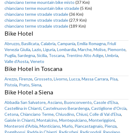
chianciano terme mountain bike misto
(37 Km)
chianciano terme mountain bike stradale
(5 Km)
chianciano terme stradale stradale
(36 Km)
chianciano terme stradale stradale
(27,9 Km)
chianciano terme stradale stradale
(189 Km)
Bike Hotel
Abruzzo
,
Basilicata
,
Calabria
,
Campania
,
Emilia Romagna
,
Friuli
Venezia Giulia
,
Lazio
,
Liguria
,
Lombardia
,
Marche
,
Molise
,
Piemonte
,
Puglia
,
Sardegna
,
Sicilia
,
Toscana
,
Trentino Alto Adige
,
Umbria
,
Valle d'Aosta
,
Veneto
Bike Hotel in Toscana
Arezzo
,
Firenze
,
Grosseto
,
Livorno
,
Lucca
,
Massa Carrara
,
Pisa
,
Pistoia
,
Prato
,
Siena
,
Bike Hotel a Siena
Abbadia San Salvatore
,
Asciano
,
Buonconvento
,
Casole d'Elsa
,
Castellina in Chianti
,
Castelnuovo Berardenga
,
Castiglione d'Orcia
,
Cetona
,
Chianciano Terme
,
Chiusdino
,
Chiusi
,
Colle di Val d'Elsa
,
Gaiole in Chianti
,
Montalcino
,
Montepulciano
,
Monteriggioni
,
Monteroni d'Arbia
,
Monticiano
,
Murlo
,
Piancastagnaio
,
Pienza
,
Poggibonsi
,
Radda in Chianti
,
Radicofani
,
Radicondoli
,
Rapolano