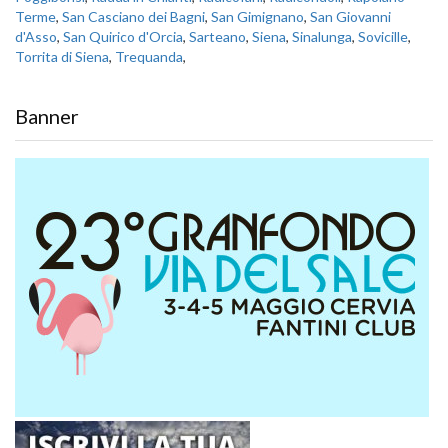
Terme
,
San Casciano dei Bagni
,
San Gimignano
,
San Giovanni
d'Asso
,
San Quirico d'Orcia
,
Sarteano
,
Siena
,
Sinalunga
,
Sovicille
,
Torrita di Siena
,
Trequanda
,
Banner