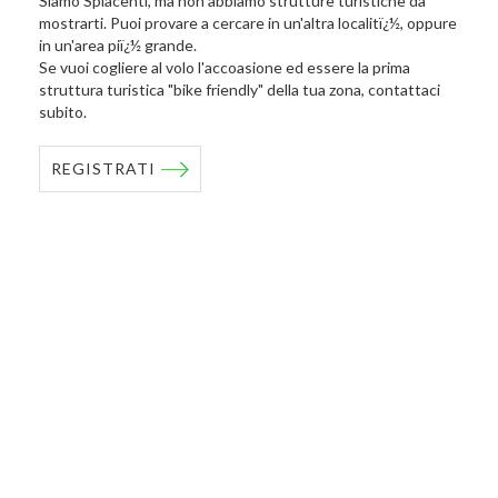
Siamo Spiacenti, ma non abbiamo strutture turistiche da
mostrarti. Puoi provare a cercare in un'altra localitï¿½, oppure
in un'area piï¿½ grande.
Se vuoi cogliere al volo l'accoasione ed essere la prima
struttura turistica "bike friendly" della tua zona, contattaci
subito.
REGISTRATI