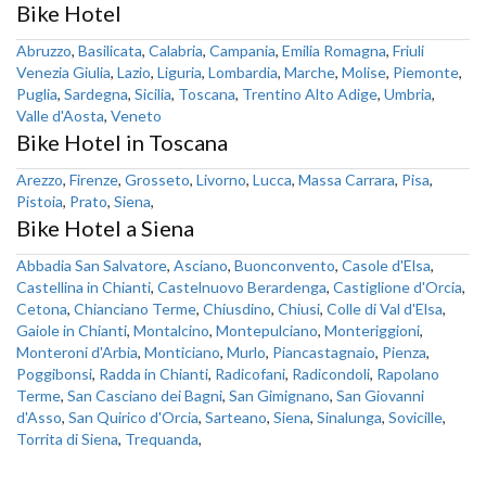
Bike Hotel
Abruzzo
,
Basilicata
,
Calabria
,
Campania
,
Emilia Romagna
,
Friuli
Venezia Giulia
,
Lazio
,
Liguria
,
Lombardia
,
Marche
,
Molise
,
Piemonte
,
Puglia
,
Sardegna
,
Sicilia
,
Toscana
,
Trentino Alto Adige
,
Umbria
,
Valle d'Aosta
,
Veneto
Bike Hotel in Toscana
Arezzo
,
Firenze
,
Grosseto
,
Livorno
,
Lucca
,
Massa Carrara
,
Pisa
,
Pistoia
,
Prato
,
Siena
,
Bike Hotel a Siena
Abbadia San Salvatore
,
Asciano
,
Buonconvento
,
Casole d'Elsa
,
Castellina in Chianti
,
Castelnuovo Berardenga
,
Castiglione d'Orcia
,
Cetona
,
Chianciano Terme
,
Chiusdino
,
Chiusi
,
Colle di Val d'Elsa
,
Gaiole in Chianti
,
Montalcino
,
Montepulciano
,
Monteriggioni
,
Monteroni d'Arbia
,
Monticiano
,
Murlo
,
Piancastagnaio
,
Pienza
,
Poggibonsi
,
Radda in Chianti
,
Radicofani
,
Radicondoli
,
Rapolano
Terme
,
San Casciano dei Bagni
,
San Gimignano
,
San Giovanni
d'Asso
,
San Quirico d'Orcia
,
Sarteano
,
Siena
,
Sinalunga
,
Sovicille
,
Torrita di Siena
,
Trequanda
,