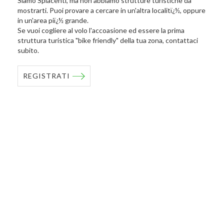
Siamo Spiacenti, ma non abbiamo strutture turistiche da
mostrarti. Puoi provare a cercare in un'altra localitï¿½, oppure
in un'area piï¿½ grande.
Se vuoi cogliere al volo l'accoasione ed essere la prima
struttura turistica "bike friendly" della tua zona, contattaci
subito.
REGISTRATI