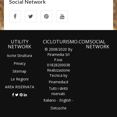
Social Network
UTILITY
CICLOTURISMO.COM
SOCIAL
NETWORK
NETWORK
© 2008/2020 By
Piramedia Srl
Iscrivi Struttura
P.iva:
Privacy
01828200038
Realizzazione
Sitemap
Tecnica by
Le Regioni
Piramedia
.it
AREA RISERVATA
Tutti i diritti
riservati.
Italiano
-
English
-
Detusche