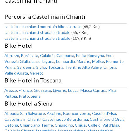
Castellina in Chianti
Percorsi a Castellina in Chianti
castellina in chianti mountain bike sterrato
(65,2 Km)
castellina in chianti stradale stradale
(55,7 Km)
castellina in chianti stradale stradale
(109,9 Km)
Bike Hotel
Abruzzo
,
Basilicata
,
Calabria
,
Campania
,
Emilia Romagna
,
Friuli
Venezia Giulia
,
Lazio
,
Liguria
,
Lombardia
,
Marche
,
Molise
,
Piemonte
,
Puglia
,
Sardegna
,
Sicilia
,
Toscana
,
Trentino Alto Adige
,
Umbria
,
Valle d'Aosta
,
Veneto
Bike Hotel in Toscana
Arezzo
,
Firenze
,
Grosseto
,
Livorno
,
Lucca
,
Massa Carrara
,
Pisa
,
Pistoia
,
Prato
,
Siena
,
Bike Hotel a Siena
Abbadia San Salvatore
,
Asciano
,
Buonconvento
,
Casole d'Elsa
,
Castellina in Chianti
,
Castelnuovo Berardenga
,
Castiglione d'Orcia
,
Cetona
,
Chianciano Terme
,
Chiusdino
,
Chiusi
,
Colle di Val d'Elsa
,
Gaiole in Chianti
,
Montalcino
,
Montepulciano
,
Monteriggioni
,