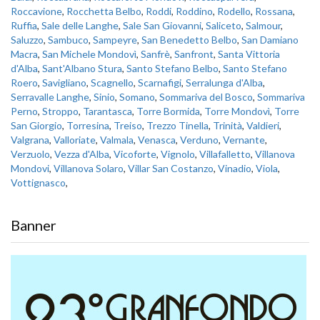
Roccavione
,
Rocchetta Belbo
,
Roddi
,
Roddino
,
Rodello
,
Rossana
,
Ruffia
,
Sale delle Langhe
,
Sale San Giovanni
,
Saliceto
,
Salmour
,
Saluzzo
,
Sambuco
,
Sampeyre
,
San Benedetto Belbo
,
San Damiano
Macra
,
San Michele Mondovì
,
Sanfrè
,
Sanfront
,
Santa Vittoria
d'Alba
,
Sant'Albano Stura
,
Santo Stefano Belbo
,
Santo Stefano
Roero
,
Savigliano
,
Scagnello
,
Scarnafigi
,
Serralunga d'Alba
,
Serravalle Langhe
,
Sinio
,
Somano
,
Sommariva del Bosco
,
Sommariva
Perno
,
Stroppo
,
Tarantasca
,
Torre Bormida
,
Torre Mondovì
,
Torre
San Giorgio
,
Torresina
,
Treiso
,
Trezzo Tinella
,
Trinità
,
Valdieri
,
Valgrana
,
Valloriate
,
Valmala
,
Venasca
,
Verduno
,
Vernante
,
Verzuolo
,
Vezza d'Alba
,
Vicoforte
,
Vignolo
,
Villafalletto
,
Villanova
Mondovi
,
Villanova Solaro
,
Villar San Costanzo
,
Vinadio
,
Viola
,
Vottignasco
,
Banner