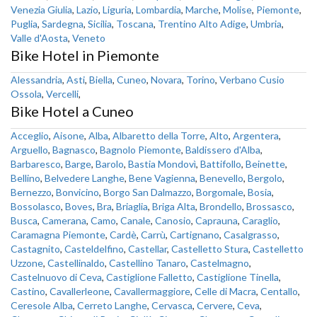
Venezia Giulia
,
Lazio
,
Liguria
,
Lombardia
,
Marche
,
Molise
,
Piemonte
,
Puglia
,
Sardegna
,
Sicilia
,
Toscana
,
Trentino Alto Adige
,
Umbria
,
Valle d'Aosta
,
Veneto
Bike Hotel in Piemonte
Alessandria
,
Asti
,
Biella
,
Cuneo
,
Novara
,
Torino
,
Verbano Cusio
Ossola
,
Vercelli
,
Bike Hotel a Cuneo
Acceglio
,
Aisone
,
Alba
,
Albaretto della Torre
,
Alto
,
Argentera
,
Arguello
,
Bagnasco
,
Bagnolo Piemonte
,
Baldissero d'Alba
,
Barbaresco
,
Barge
,
Barolo
,
Bastia Mondovì
,
Battifollo
,
Beinette
,
Bellino
,
Belvedere Langhe
,
Bene Vagienna
,
Benevello
,
Bergolo
,
Bernezzo
,
Bonvicino
,
Borgo San Dalmazzo
,
Borgomale
,
Bosia
,
Bossolasco
,
Boves
,
Bra
,
Briaglia
,
Briga Alta
,
Brondello
,
Brossasco
,
Busca
,
Camerana
,
Camo
,
Canale
,
Canosio
,
Caprauna
,
Caraglio
,
Caramagna Piemonte
,
Cardè
,
Carrù
,
Cartignano
,
Casalgrasso
,
Castagnito
,
Casteldelfino
,
Castellar
,
Castelletto Stura
,
Castelletto
Uzzone
,
Castellinaldo
,
Castellino Tanaro
,
Castelmagno
,
Castelnuovo di Ceva
,
Castiglione Falletto
,
Castiglione Tinella
,
Castino
,
Cavallerleone
,
Cavallermaggiore
,
Celle di Macra
,
Centallo
,
Ceresole Alba
,
Cerreto Langhe
,
Cervasca
,
Cervere
,
Ceva
,