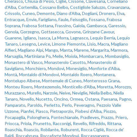
Cherasco
,
Chiusa di Pesio
,
Cigliè
,
Cissone
,
Clavesana
,
Corneliano
d'Alba
,
Cortemilia
,
Cossano Belbo
,
Costigliole Saluzzo
,
Cravanzana
,
Crissolo
,
Cuneo
,
Demonte
,
Diano d'Alba
,
Dogliani
,
Dronero
,
Elva
,
Entracque
,
Envie
,
Farigliano
,
Faule
,
Feisoglio
,
Fossano
,
Frabosa
Soprana
,
Frabosa Sottana
,
Frassino
,
Gaiola
,
Gambasca
,
Garessio
,
Genola
,
Gorzegno
,
Gottasecca
,
Govone
,
Grinzane Cavour
,
Guarene
,
Igliano
,
Isasca
,
La Morra
,
Lagnasco
,
Lequio Berria
,
Lequio
Tanaro
,
Lesegno
,
Levice
,
Limone Piemonte
,
Lisio
,
Macra
,
Magliano
Alfieri
,
Magliano Alpi
,
Mango
,
Manta
,
Marene
,
Margarita
,
Marmora
,
Marsaglia
,
Martiniana Po
,
Melle
,
Moiola
,
Mombarcaro
,
Mombasiglio
,
Monastero di Vasco
,
Monasterolo Casotto
,
Monasterolo di
Savigliano
,
Monchiero
,
Mondovì
,
Monesiglio
,
Monforte d'Alba
,
Montà
,
Montaldo di Mondovì
,
Montaldo Roero
,
Montanera
,
Montelupo Albese
,
Montemale di Cuneo
,
Monterosso Grana
,
Monteu Roero
,
Montezemolo
,
Monticello d'Alba
,
Moretta
,
Morozzo
,
Murazzano
,
Murello
,
Narzole
,
Neive
,
Neviglie
,
Niella Belbo
,
Niella
Tanaro
,
Novello
,
Nucetto
,
Oncino
,
Ormea
,
Ostana
,
Paesana
,
Pagno
,
Pamparato
,
Paroldo
,
Perletto
,
Perlo
,
Peveragno
,
Pezzolo Valle
Uzzone
,
Pianfei
,
Piasco
,
Pietraporzio
,
Piobesi d'Alba
,
Piozzo
,
Pocapaglia
,
Polonghera
,
Pontechianale
,
Pradleves
,
Prazzo
,
Priero
,
Priocca
,
Priola
,
Prunetto
,
Racconigi
,
Revello
,
Rifreddo
,
Rittana
,
Roaschia
,
Roascio
,
Robilante
,
Roburent
,
Rocca Cigliè
,
Rocca de'
Baldi
,
Roccabruna
,
Roccaforte Mondovì
,
Roccasparvera
,