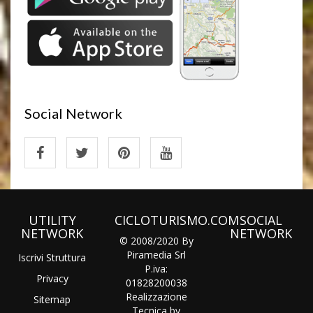
Social Network
UTILITY
CICLOTURISMO.COM
SOCIAL
NETWORK
NETWORK
© 2008/2020 By
Piramedia Srl
Iscrivi Struttura
P.iva:
Privacy
01828200038
Realizzazione
Sitemap
Tecnica by