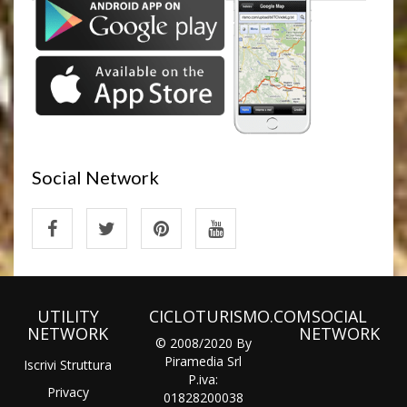
Social Network
UTILITY
CICLOTURISMO.COM
SOCIAL
NETWORK
NETWORK
© 2008/2020 By
Piramedia Srl
Iscrivi Struttura
P.iva:
Privacy
01828200038