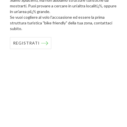
Siamo Spiacenti, ma non abbiamo strutture turistiche da
mostrarti. Puoi provare a cercare in un'altra localitï¿½, oppure
in un'area piï¿½ grande.
Se vuoi cogliere al volo l'accoasione ed essere la prima
struttura turistica "bike friendly" della tua zona, contattaci
subito.
REGISTRATI