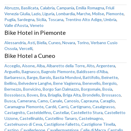
Abruzzo
,
Basilicata
,
Calabria
,
Campania
,
Emilia Romagna
,
Friuli
Venezia Giulia
,
Lazio
,
Liguria
,
Lombardia
,
Marche
,
Molise
,
Piemonte
,
Puglia
,
Sardegna
,
Sicilia
,
Toscana
,
Trentino Alto Adige
,
Umbria
,
Valle d'Aosta
,
Veneto
Bike Hotel in Piemonte
Alessandria
,
Asti
,
Biella
,
Cuneo
,
Novara
,
Torino
,
Verbano Cusio
Ossola
,
Vercelli
,
Bike Hotel a Cuneo
Acceglio
,
Aisone
,
Alba
,
Albaretto della Torre
,
Alto
,
Argentera
,
Arguello
,
Bagnasco
,
Bagnolo Piemonte
,
Baldissero d'Alba
,
Barbaresco
,
Barge
,
Barolo
,
Bastia Mondovì
,
Battifollo
,
Beinette
,
Bellino
,
Belvedere Langhe
,
Bene Vagienna
,
Benevello
,
Bergolo
,
Bernezzo
,
Bonvicino
,
Borgo San Dalmazzo
,
Borgomale
,
Bosia
,
Bossolasco
,
Boves
,
Bra
,
Briaglia
,
Briga Alta
,
Brondello
,
Brossasco
,
Busca
,
Camerana
,
Camo
,
Canale
,
Canosio
,
Caprauna
,
Caraglio
,
Caramagna Piemonte
,
Cardè
,
Carrù
,
Cartignano
,
Casalgrasso
,
Castagnito
,
Casteldelfino
,
Castellar
,
Castelletto Stura
,
Castelletto
Uzzone
,
Castellinaldo
,
Castellino Tanaro
,
Castelmagno
,
Castelnuovo di Ceva
,
Castiglione Falletto
,
Castiglione Tinella
,
Castino
,
Cavallerleone
,
Cavallermaggiore
,
Celle di Macra
,
Centallo
,