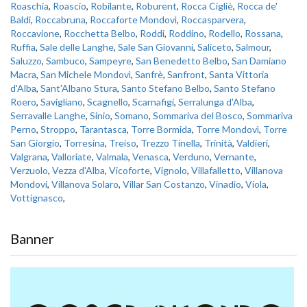
Roaschia
,
Roascio
,
Robilante
,
Roburent
,
Rocca Cigliè
,
Rocca de'
Baldi
,
Roccabruna
,
Roccaforte Mondovì
,
Roccasparvera
,
Roccavione
,
Rocchetta Belbo
,
Roddi
,
Roddino
,
Rodello
,
Rossana
,
Ruffia
,
Sale delle Langhe
,
Sale San Giovanni
,
Saliceto
,
Salmour
,
Saluzzo
,
Sambuco
,
Sampeyre
,
San Benedetto Belbo
,
San Damiano
Macra
,
San Michele Mondovì
,
Sanfrè
,
Sanfront
,
Santa Vittoria
d'Alba
,
Sant'Albano Stura
,
Santo Stefano Belbo
,
Santo Stefano
Roero
,
Savigliano
,
Scagnello
,
Scarnafigi
,
Serralunga d'Alba
,
Serravalle Langhe
,
Sinio
,
Somano
,
Sommariva del Bosco
,
Sommariva
Perno
,
Stroppo
,
Tarantasca
,
Torre Bormida
,
Torre Mondovì
,
Torre
San Giorgio
,
Torresina
,
Treiso
,
Trezzo Tinella
,
Trinità
,
Valdieri
,
Valgrana
,
Valloriate
,
Valmala
,
Venasca
,
Verduno
,
Vernante
,
Verzuolo
,
Vezza d'Alba
,
Vicoforte
,
Vignolo
,
Villafalletto
,
Villanova
Mondovi
,
Villanova Solaro
,
Villar San Costanzo
,
Vinadio
,
Viola
,
Vottignasco
,
Banner