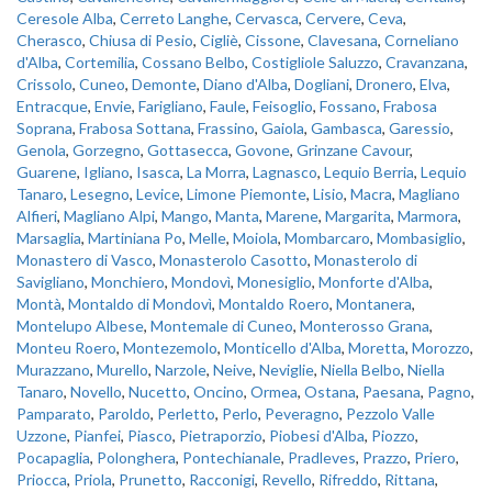
Ceresole Alba
,
Cerreto Langhe
,
Cervasca
,
Cervere
,
Ceva
,
Cherasco
,
Chiusa di Pesio
,
Cigliè
,
Cissone
,
Clavesana
,
Corneliano
d'Alba
,
Cortemilia
,
Cossano Belbo
,
Costigliole Saluzzo
,
Cravanzana
,
Crissolo
,
Cuneo
,
Demonte
,
Diano d'Alba
,
Dogliani
,
Dronero
,
Elva
,
Entracque
,
Envie
,
Farigliano
,
Faule
,
Feisoglio
,
Fossano
,
Frabosa
Soprana
,
Frabosa Sottana
,
Frassino
,
Gaiola
,
Gambasca
,
Garessio
,
Genola
,
Gorzegno
,
Gottasecca
,
Govone
,
Grinzane Cavour
,
Guarene
,
Igliano
,
Isasca
,
La Morra
,
Lagnasco
,
Lequio Berria
,
Lequio
Tanaro
,
Lesegno
,
Levice
,
Limone Piemonte
,
Lisio
,
Macra
,
Magliano
Alfieri
,
Magliano Alpi
,
Mango
,
Manta
,
Marene
,
Margarita
,
Marmora
,
Marsaglia
,
Martiniana Po
,
Melle
,
Moiola
,
Mombarcaro
,
Mombasiglio
,
Monastero di Vasco
,
Monasterolo Casotto
,
Monasterolo di
Savigliano
,
Monchiero
,
Mondovì
,
Monesiglio
,
Monforte d'Alba
,
Montà
,
Montaldo di Mondovì
,
Montaldo Roero
,
Montanera
,
Montelupo Albese
,
Montemale di Cuneo
,
Monterosso Grana
,
Monteu Roero
,
Montezemolo
,
Monticello d'Alba
,
Moretta
,
Morozzo
,
Murazzano
,
Murello
,
Narzole
,
Neive
,
Neviglie
,
Niella Belbo
,
Niella
Tanaro
,
Novello
,
Nucetto
,
Oncino
,
Ormea
,
Ostana
,
Paesana
,
Pagno
,
Pamparato
,
Paroldo
,
Perletto
,
Perlo
,
Peveragno
,
Pezzolo Valle
Uzzone
,
Pianfei
,
Piasco
,
Pietraporzio
,
Piobesi d'Alba
,
Piozzo
,
Pocapaglia
,
Polonghera
,
Pontechianale
,
Pradleves
,
Prazzo
,
Priero
,
Priocca
,
Priola
,
Prunetto
,
Racconigi
,
Revello
,
Rifreddo
,
Rittana
,