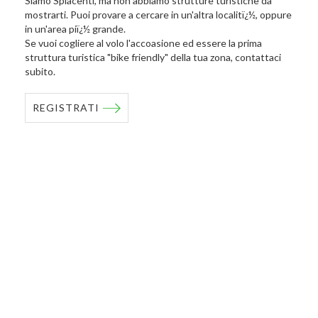
Siamo Spiacenti, ma non abbiamo strutture turistiche da
mostrarti. Puoi provare a cercare in un'altra localitï¿½, oppure
in un'area piï¿½ grande.
Se vuoi cogliere al volo l'accoasione ed essere la prima
struttura turistica "bike friendly" della tua zona, contattaci
subito.
REGISTRATI