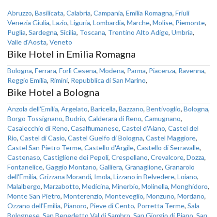
Abruzzo
,
Basilicata
,
Calabria
,
Campania
,
Emilia Romagna
,
Friuli
Venezia Giulia
,
Lazio
,
Liguria
,
Lombardia
,
Marche
,
Molise
,
Piemonte
,
Puglia
,
Sardegna
,
Sicilia
,
Toscana
,
Trentino Alto Adige
,
Umbria
,
Valle d'Aosta
,
Veneto
Bike Hotel in Emilia Romagna
Bologna
,
Ferrara
,
Forlì Cesena
,
Modena
,
Parma
,
Piacenza
,
Ravenna
,
Reggio Emilia
,
Rimini
,
Repubblica di San Marino
,
Bike Hotel a Bologna
Anzola dell'Emilia
,
Argelato
,
Baricella
,
Bazzano
,
Bentivoglio
,
Bologna
,
Borgo Tossignano
,
Budrio
,
Calderara di Reno
,
Camugnano
,
Casalecchio di Reno
,
Casalfiumanese
,
Castel d'Aiano
,
Castel del
Rio
,
Castel di Casio
,
Castel Guelfo di Bologna
,
Castel Maggiore
,
Castel San Pietro Terme
,
Castello d'Argile
,
Castello di Serravalle
,
Castenaso
,
Castiglione dei Pepoli
,
Crespellano
,
Crevalcore
,
Dozza
,
Fontanelice
,
Gaggio Montano
,
Galliera
,
Granaglione
,
Granarolo
dell'Emilia
,
Grizzana Morandi
,
Imola
,
Lizzano in Belvedere
,
Loiano
,
Malalbergo
,
Marzabotto
,
Medicina
,
Minerbio
,
Molinella
,
Monghidoro
,
Monte San Pietro
,
Monterenzio
,
Monteveglio
,
Monzuno
,
Mordano
,
Ozzano dell'Emilia
,
Pianoro
,
Pieve di Cento
,
Porretta Terme
,
Sala
Bolognese
,
San Benedetto Val di Sambro
,
San Giorgio di Piano
,
San