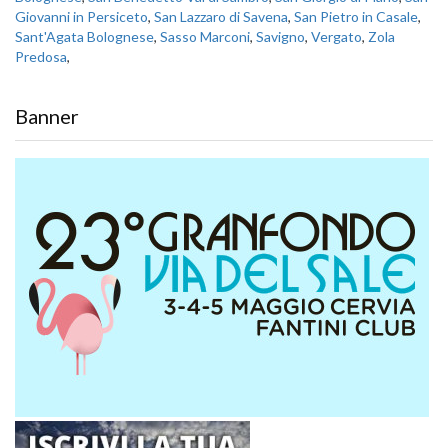
Giovanni in Persiceto
,
San Lazzaro di Savena
,
San Pietro in Casale
,
Sant'Agata Bolognese
,
Sasso Marconi
,
Savigno
,
Vergato
,
Zola
Predosa
,
Banner