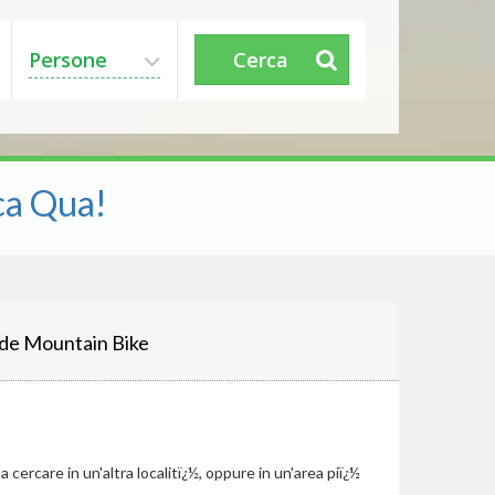
Persone
Cerca
ca Qua!
de Mountain Bike
cercare in un'altra localitï¿½, oppure in un'area piï¿½