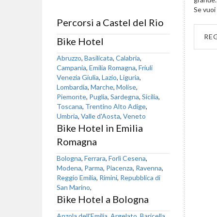
Se vuoi 
Percorsi a Castel del Rio
RE
Bike Hotel
Abruzzo
,
Basilicata
,
Calabria
,
Campania
,
Emilia Romagna
,
Friuli
Venezia Giulia
,
Lazio
,
Liguria
,
Lombardia
,
Marche
,
Molise
,
Piemonte
,
Puglia
,
Sardegna
,
Sicilia
,
Toscana
,
Trentino Alto Adige
,
Umbria
,
Valle d'Aosta
,
Veneto
Bike Hotel in Emilia
Romagna
Bologna
,
Ferrara
,
Forlì Cesena
,
Modena
,
Parma
,
Piacenza
,
Ravenna
,
Reggio Emilia
,
Rimini
,
Repubblica di
San Marino
,
Bike Hotel a Bologna
Anzola dell'Emilia
,
Argelato
,
Baricella
,