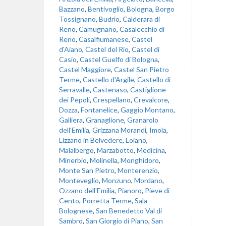
Bazzano
,
Bentivoglio
,
Bologna
,
Borgo
Tossignano
,
Budrio
,
Calderara di
Reno
,
Camugnano
,
Casalecchio di
Reno
,
Casalfiumanese
,
Castel
d'Aiano
,
Castel del Rio
,
Castel di
Casio
,
Castel Guelfo di Bologna
,
Castel Maggiore
,
Castel San Pietro
Terme
,
Castello d'Argile
,
Castello di
Serravalle
,
Castenaso
,
Castiglione
dei Pepoli
,
Crespellano
,
Crevalcore
,
Dozza
,
Fontanelice
,
Gaggio Montano
,
Galliera
,
Granaglione
,
Granarolo
dell'Emilia
,
Grizzana Morandi
,
Imola
,
Lizzano in Belvedere
,
Loiano
,
Malalbergo
,
Marzabotto
,
Medicina
,
Minerbio
,
Molinella
,
Monghidoro
,
Monte San Pietro
,
Monterenzio
,
Monteveglio
,
Monzuno
,
Mordano
,
Ozzano dell'Emilia
,
Pianoro
,
Pieve di
Cento
,
Porretta Terme
,
Sala
Bolognese
,
San Benedetto Val di
Sambro
,
San Giorgio di Piano
,
San