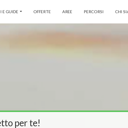
I E GUIDE
OFFERTE
AREE
PERCORSI
CHI S
tto per te!