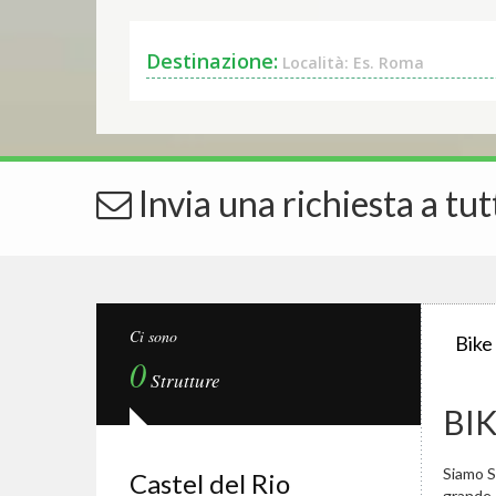
Destinazione:
Località: Es. Roma
Invia una richiesta a tut
Ci sono
Bike
0
Strutture
BIK
Siamo Sp
Castel del Rio
grande.