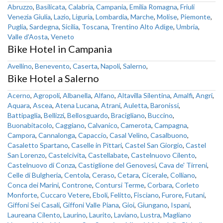
Abruzzo
,
Basilicata
,
Calabria
,
Campania
,
Emilia Romagna
,
Friuli
Venezia Giulia
,
Lazio
,
Liguria
,
Lombardia
,
Marche
,
Molise
,
Piemonte
,
Puglia
,
Sardegna
,
Sicilia
,
Toscana
,
Trentino Alto Adige
,
Umbria
,
Valle d'Aosta
,
Veneto
Bike Hotel in Campania
Avellino
,
Benevento
,
Caserta
,
Napoli
,
Salerno
,
Bike Hotel a Salerno
Acerno
,
Agropoli
,
Albanella
,
Alfano
,
Altavilla Silentina
,
Amalfi
,
Angri
,
Aquara
,
Ascea
,
Atena Lucana
,
Atrani
,
Auletta
,
Baronissi
,
Battipaglia
,
Bellizzi
,
Bellosguardo
,
Bracigliano
,
Buccino
,
Buonabitacolo
,
Caggiano
,
Calvanico
,
Camerota
,
Campagna
,
Campora
,
Cannalonga
,
Capaccio
,
Casal Velino
,
Casalbuono
,
Casaletto Spartano
,
Caselle in Pittari
,
Castel San Giorgio
,
Castel
San Lorenzo
,
Castelcivita
,
Castellabate
,
Castelnuovo Cilento
,
Castelnuovo di Conza
,
Castiglione del Genovesi
,
Cava de' Tirreni
,
Celle di Bulgheria
,
Centola
,
Ceraso
,
Cetara
,
Cicerale
,
Colliano
,
Conca dei Marini
,
Controne
,
Contursi Terme
,
Corbara
,
Corleto
Monforte
,
Cuccaro Vetere
,
Eboli
,
Felitto
,
Fisciano
,
Furore
,
Futani
,
Giffoni Sei Casali
,
Giffoni Valle Piana
,
Gioi
,
Giungano
,
Ispani
,
Laureana Cilento
,
Laurino
,
Laurito
,
Laviano
,
Lustra
,
Magliano