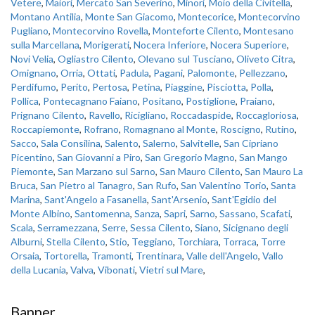
Vetere
,
Maiori
,
Mercato San Severino
,
Minori
,
Moio della Civitella
,
Montano Antilia
,
Monte San Giacomo
,
Montecorice
,
Montecorvino
Pugliano
,
Montecorvino Rovella
,
Monteforte Cilento
,
Montesano
sulla Marcellana
,
Morigerati
,
Nocera Inferiore
,
Nocera Superiore
,
Novi Velia
,
Ogliastro Cilento
,
Olevano sul Tusciano
,
Oliveto Citra
,
Omignano
,
Orria
,
Ottati
,
Padula
,
Pagani
,
Palomonte
,
Pellezzano
,
Perdifumo
,
Perito
,
Pertosa
,
Petina
,
Piaggine
,
Pisciotta
,
Polla
,
Pollica
,
Pontecagnano Faiano
,
Positano
,
Postiglione
,
Praiano
,
Prignano Cilento
,
Ravello
,
Ricigliano
,
Roccadaspide
,
Roccagloriosa
,
Roccapiemonte
,
Rofrano
,
Romagnano al Monte
,
Roscigno
,
Rutino
,
Sacco
,
Sala Consilina
,
Salento
,
Salerno
,
Salvitelle
,
San Cipriano
Picentino
,
San Giovanni a Piro
,
San Gregorio Magno
,
San Mango
Piemonte
,
San Marzano sul Sarno
,
San Mauro Cilento
,
San Mauro La
Bruca
,
San Pietro al Tanagro
,
San Rufo
,
San Valentino Torio
,
Santa
Marina
,
Sant'Angelo a Fasanella
,
Sant'Arsenio
,
Sant'Egidio del
Monte Albino
,
Santomenna
,
Sanza
,
Sapri
,
Sarno
,
Sassano
,
Scafati
,
Scala
,
Serramezzana
,
Serre
,
Sessa Cilento
,
Siano
,
Sicignano degli
Alburni
,
Stella Cilento
,
Stio
,
Teggiano
,
Torchiara
,
Torraca
,
Torre
Orsaia
,
Tortorella
,
Tramonti
,
Trentinara
,
Valle dell'Angelo
,
Vallo
della Lucania
,
Valva
,
Vibonati
,
Vietri sul Mare
,
Banner